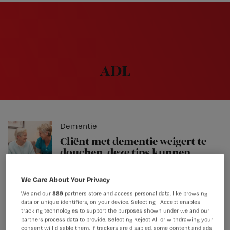
Nursing
W
Skip
Skip
Skip
voor
m
Inloggen
to
to
to
verpleegkundigen
wi
primary
main
footer
jo
navigation
content
st
be
ADL
Dementie
Cliënt met dementie weigert te
douchen, deze tips kunnen
helpen
We Care About Your Privacy
We and our
889
partners store and access personal data, like browsing
data or unique identifiers, on your device. Selecting I Accept enables
Samenwerken
tracking technologies to support the purposes shown under we and our
partners process data to provide. Selecting Reject All or withdrawing your
‘Is de ADL in je eentje doen wel
consent will disable them. If trackers are disabled, some content and ads