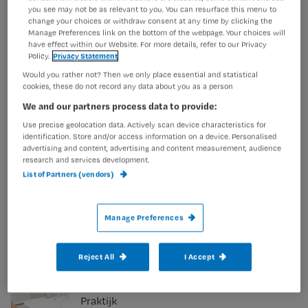
zo efficiënt als je denkt?’
you see may not be as relevant to you. You can resurface this menu to
change your choices or withdraw consent at any time by clicking the
Manage Preferences link on the bottom of the webpage. Your choices will
have effect within our Website. For more details, refer to our Privacy
Policy.
Privacy Statement
Would you rather not? Then we only place essential and statistical
Nieuws
cookies, these do not record any data about you as a person
ADL-zorg bij COPD: ‘De balans
We and our partners process data to provide:
tussen rust en actie is
Use precise geolocation data. Actively scan device characteristics for
belangrijk’
identification. Store and/or access information on a device. Personalised
advertising and content, advertising and content measurement, audience
research and services development.
List of Partners (vendors)
Actueel
Onderzoek: ‘ADL-zorg is
Manage Preferences
ondergewaardeerd en te weinig
onderbouwd’
Reject All
I Accept
Praktijk