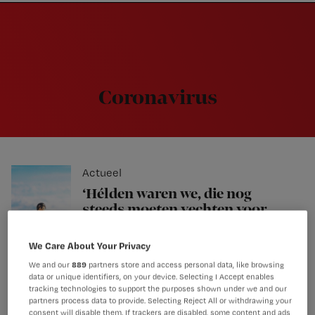
Nursing
W
Skip
Skip
Skip
voor
m
Inloggen
to
to
to
verpleegkundigen
wi
primary
main
footer
jo
navigation
content
st
be
Coronavirus
Actueel
‘Hélden waren we, die nog
steeds moeten vechten voor
meer salaris’
We Care About Your Privacy
We and our
889
partners store and access personal data, like browsing
data or unique identifiers, on your device. Selecting I Accept enables
Cao
tracking technologies to support the purposes shown under we and our
partners process data to provide. Selecting Reject All or withdrawing your
3 vragen over de verplichte
consent will disable them. If trackers are disabled, some content and ads