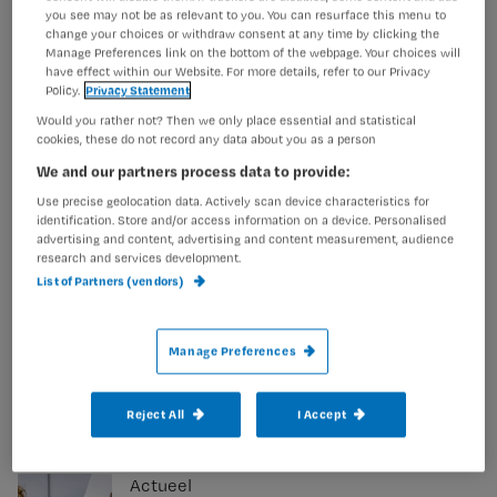
WGA-hiaatverzekering in de
you see may not be as relevant to you. You can resurface this menu to
cao Ziekenhuizen
change your choices or withdraw consent at any time by clicking the
Manage Preferences link on the bottom of the webpage. Your choices will
have effect within our Website. For more details, refer to our Privacy
Policy.
Privacy Statement
Would you rather not? Then we only place essential and statistical
Praktijk
cookies, these do not record any data about you as a person
‘Waarom doen we bij elke
We and our partners process data to provide:
handeling handschoenen aan?’
Use precise geolocation data. Actively scan device characteristics for
identification. Store and/or access information on a device. Personalised
advertising and content, advertising and content measurement, audience
research and services development.
List of Partners (vendors)
Actueel
Simone heeft nog steeds long-
Manage Preferences
covid: ‘Dat ik buiten de regeling
val, voelt wrang’
Reject All
I Accept
Actueel