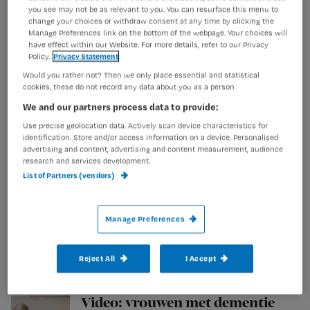
wel zitten
you see may not be as relevant to you. You can resurface this menu to
change your choices or withdraw consent at any time by clicking the
Manage Preferences link on the bottom of the webpage. Your choices will
have effect within our Website. For more details, refer to our Privacy
Policy.
Privacy Statement
Would you rather not? Then we only place essential and statistical
‘Verpleegkundige kan functie
cookies, these do not record any data about you as a person
stervenshulpverlener
We and our partners process data to provide:
vervullen’
Use precise geolocation data. Actively scan device characteristics for
identification. Store and/or access information on a device. Personalised
advertising and content, advertising and content measurement, audience
research and services development.
List of Partners (vendors)
Gastblog: ‘Eigen regie tot het
einde’
Manage Preferences
Reject All
I Accept
Video: vrouwen met dementie