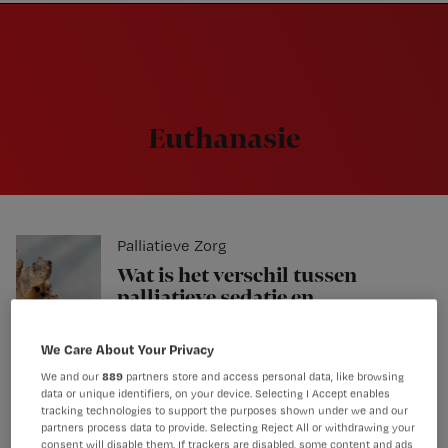
Nursing
W
Skip
Skip
Skip
voor
m
Inloggen
to
to
to
verpleegkundigen
wi
primary
main
footer
jo
navigation
content
st
be
Euthanasie
Palliatieve Zorg
Wat is het verschil tussen
palliatieve sedatie en
euthanasie?
We Care About Your Privacy
We and our
889
partners store and access personal data, like browsing
data or unique identifiers, on your device. Selecting I Accept enables
Driekwart verpleegkundigen
tracking technologies to support the purposes shown under we and our
ziet rol stervenshulpverlener
partners process data to provide. Selecting Reject All or withdrawing your
consent will disable them. If trackers are disabled, some content and ads