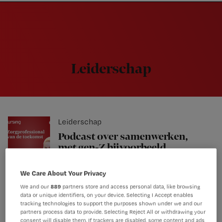
Nursing
W
Skip
Skip
Skip
voor
m
Inloggen
to
to
to
verpleegkundigen
wi
primary
main
footer
jo
navigation
content
st
be
Leiderschap
Leiderschap
Podcast over samenwerken,
met gen-Z bijvoorbeeld
We Care About Your Privacy
We and our
889
partners store and access personal data, like browsing
data or unique identifiers, on your device. Selecting I Accept enables
Leiderschap
tracking technologies to support the purposes shown under we and our
partners process data to provide. Selecting Reject All or withdrawing your
Postoperatief douchen na 24
consent will disable them. If trackers are disabled, some content and ads