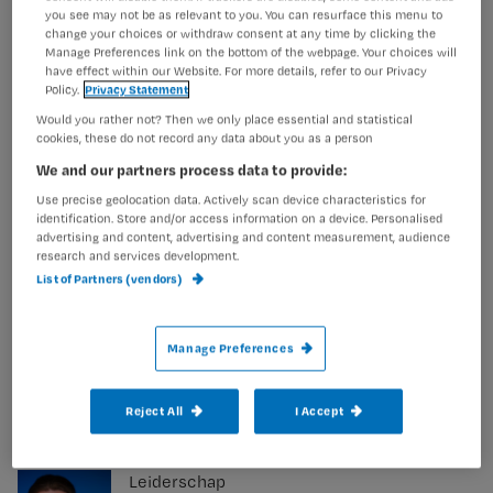
uur in plaats van 48 uur
you see may not be as relevant to you. You can resurface this menu to
change your choices or withdraw consent at any time by clicking the
Manage Preferences link on the bottom of the webpage. Your choices will
have effect within our Website. For more details, refer to our Privacy
Policy.
Privacy Statement
Would you rather not? Then we only place essential and statistical
Duurzaamheid
cookies, these do not record any data about you as a person
‘Verpleegkundige, pak je rol in
We and our partners process data to provide:
duurzaamheid’
Use precise geolocation data. Actively scan device characteristics for
identification. Store and/or access information on a device. Personalised
advertising and content, advertising and content measurement, audience
research and services development.
List of Partners (vendors)
Samenwerken
Patiëntenparticipatie in St.
Manage Preferences
Antonius vraagt om nieuwe
blik van verpleegkundigen
Reject All
I Accept
Leiderschap