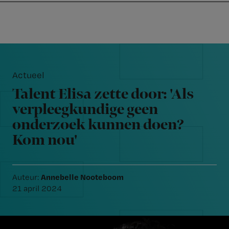
Nursing
W
Skip
Skip
Skip
voor
m
Inloggen
to
to
to
verpleegkundigen
wi
primary
main
footer
jo
navigation
content
Reader
st
Interactions
be
Actueel
Talent Elisa zette door: 'Als
verpleegkundige geen
onderzoek kunnen doen?
Kom nou'
Annebelle Nooteboom
Auteur:
21 april 2024