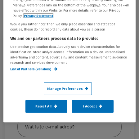
Manage Preferences link on the bottom of the webpage. Your choices will
verpleegkundige, en vanaf het begin
have effect within our Website. For more details, refer to our Privacy
vol passie. Momenteel werkt ze als
Policy.
Privacy Statement
Would you rather not? Then we only place essential and statistical
palliatieve zorg verpleegkundige in een
cookies, these do not record any data about you as a person
verpleeghuis van de Stichting
We and our partners process data to provide:
Ouderenzorg Noord Beveland. Ze deed
Registreren
Use precise geolocation data. Actively scan device characteristics for
identification. Store and/or access information on a device. Personalised
onderzoek naar bedsensoren. En trok
Wil je dit artikel lezen?
advertising and content, advertising and content measurement, audience
zich daarbij niets
research and services development.
List of Partners (vendors)
Maak gratis een account aan en lees 2
…
artikelen gratis per maand
Manage Preferences
Al een account of abonnement?
Log dan in
Reject All
I Accept
Wat
is
je
e-