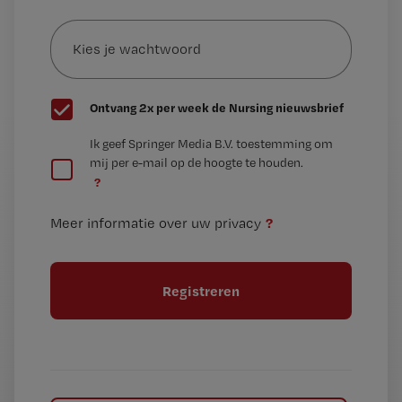
Kies
mailadres?
je
*
wachtwoord
G
Ontvang 2x per week de Nursing nieuwsbrief
e
G
Ik geef Springer Media B.V. toestemming om
e
mij per e-mail op de hoogte te houden.
e
n
?
e
t
n
i
?
Meer informatie over uw privacy
t
t
i
e
t
l
e
l
?