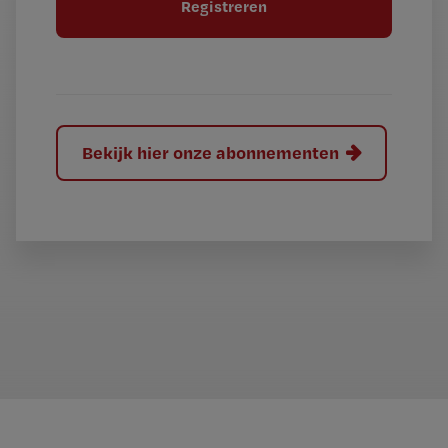
e
l
?
Bekijk hier onze abonnementen