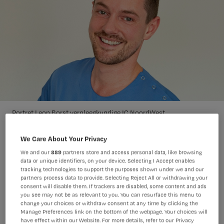
Portret Leon Borst verpleegkundige IC NoordWest
Ziekenhuisgroep in Alkmaar
We Care About Your Privacy
We and our
889
partners store and access personal data, like browsing
data or unique identifiers, on your device. Selecting I Accept enables
tracking technologies to support the purposes shown under we and our
partners process data to provide. Selecting Reject All or withdrawing your
consent will disable them. If trackers are disabled, some content and ads
you see may not be as relevant to you. You can resurface this menu to
change your choices or withdraw consent at any time by clicking the
Verpleegkundige Leon Borst (32) deelt
Manage Preferences link on the bottom of the webpage. Your choices will
via TikTok @fitnurseleon herkenbare
have effect within our Website. For more details, refer to our Privacy