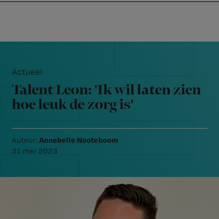
Nursing
W
Skip
Skip
Skip
voor
m
Inloggen
to
to
to
verpleegkundigen
wi
primary
main
footer
jo
navigation
content
Reader
st
Interactions
be
Actueel
Talent Leon: 'Ik wil laten zien
hoe leuk de zorg is'
Annebelle Nooteboom
Auteur:
31 mei 2023