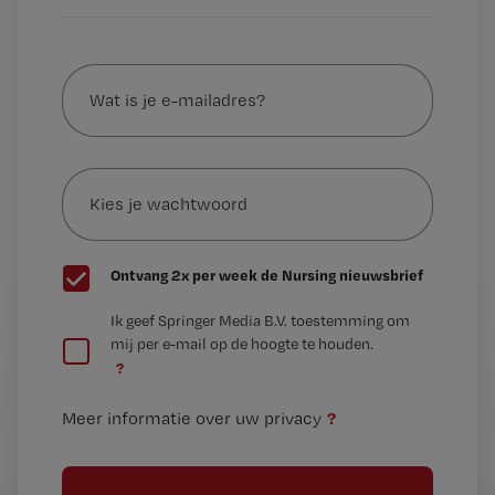
Wat
is
je
e-
Kies
mailadres?
je
*
wachtwoord
G
Ontvang 2x per week de Nursing nieuwsbrief
e
G
Ik geef Springer Media B.V. toestemming om
e
mij per e-mail op de hoogte te houden.
e
n
?
e
t
n
i
?
Meer informatie over uw privacy
t
t
i
e
t
l