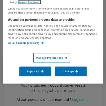
Policy.
Privacy Statement
situaties voor verpleegkundigen. Sinds
Would you rather not? Then we only place essential and statistical
hij zijn belevenissen op de ICU in de
cookies, these do not record any data about you as a person
Noordwest Ziekenhuisgroep in
We and our partners process data to provide:
Alkmaar deelt, heeft hij bijna 14.000
Use precise geolocation data. Actively scan device characteristics for
identification. Store and/or access information on a device. Personalised
volgers.
advertising and content, advertising and content measurement, audience
research and services development.
List of Partners (vendors)
Aanmelden
Manage Preferences
Meld een collega
Registreren
Reject All
I Accept
Wil je dit artikel lezen?
Maak gratis een account aan en lees 2
…
artikelen gratis per maand
Al een account of abonnement?
Log dan in