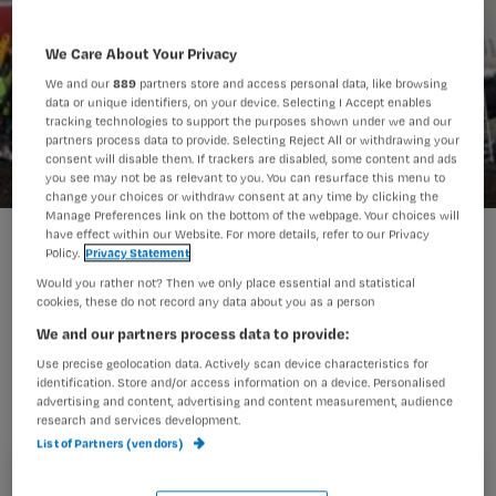
We Care About Your Privacy
We and our
889
partners store and access personal data, like browsing
data or unique identifiers, on your device. Selecting I Accept enables
tracking technologies to support the purposes shown under we and our
partners process data to provide. Selecting Reject All or withdrawing your
consent will disable them. If trackers are disabled, some content and ads
you see may not be as relevant to you. You can resurface this menu to
change your choices or withdraw consent at any time by clicking the
Manage Preferences link on the bottom of the webpage. Your choices will
Te weinig zorgpersoneel bij grote ramp
have effect within our Website. For more details, refer to our Privacy
Policy.
Privacy Statement
Would you rather not? Then we only place essential and statistical
cookies, these do not record any data about you as a person
Geen enkele regio in Nederland is
We and our partners process data to provide:
opgewassen tegen een grote ramp. Er
Use precise geolocation data. Actively scan device characteristics for
identification. Store and/or access information on a device. Personalised
zijn simpelweg niet genoeg medici,
advertising and content, advertising and content measurement, audience
research and services development.
ambulances en bedden beschikbaar.
List of Partners (vendors)
Registreren