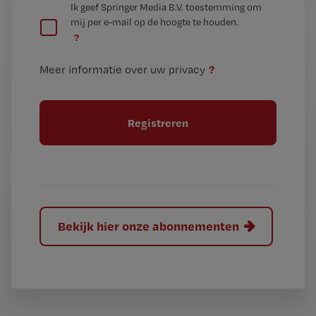
G
Ik geef Springer Media B.V. toestemming om
e
mij per e-mail op de hoogte te houden.
e
n
?
e
t
n
i
?
Meer informatie over uw privacy
t
t
i
e
t
l
e
l
?
Bekijk hier onze abonnementen