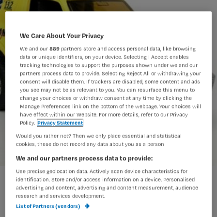
We Care About Your Privacy
We and our
889
partners store and access personal data, like browsing
data or unique identifiers, on your device. Selecting I Accept enables
tracking technologies to support the purposes shown under we and our
partners process data to provide. Selecting Reject All or withdrawing your
consent will disable them. If trackers are disabled, some content and ads
you see may not be as relevant to you. You can resurface this menu to
change your choices or withdraw consent at any time by clicking the
Manage Preferences link on the bottom of the webpage. Your choices will
have effect within our Website. For more details, refer to our Privacy
Policy.
Privacy Statement
Would you rather not? Then we only place essential and statistical
cookies, these do not record any data about you as a person
We and our partners process data to provide:
Use precise geolocation data. Actively scan device characteristics for
ambulance-1314422-639x443.jpg
identification. Store and/or access information on a device. Personalised
advertising and content, advertising and content measurement, audience
research and services development.
List of Partners (vendors)