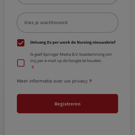
e-
Kies
mailadres?
je
*
wachtwoord
G
Ontvang 2x per week de Nursing nieuwsbrief
e
G
Ik geef Springer Media B.V. toestemming om
e
mij per e-mail op de hoogte te houden.
e
n
?
e
t
n
i
?
Meer informatie over uw privacy
t
t
i
e
t
l
e
l
?