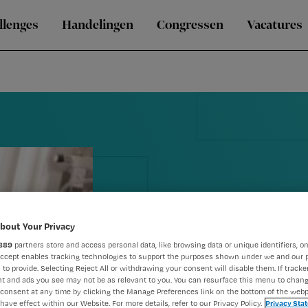
llenges
Handelingen
Congressen
Vacatures
bout Your Privacy
889
partners store and access personal data, like browsing data or unique identifiers, on
Tekort gespe
Accept enables tracking technologies to support the purposes shown under we and our 
 to provide. Selecting Reject All or withdrawing your consent will disable them. If tracker
t and ads you see may not be as relevant to you. You can resurface this menu to chan
verpleegkun
consent at any time by clicking the Manage Preferences link on the bottom of the webp
have effect within our Website. For more details, refer to our Privacy Policy.
Privacy Sta