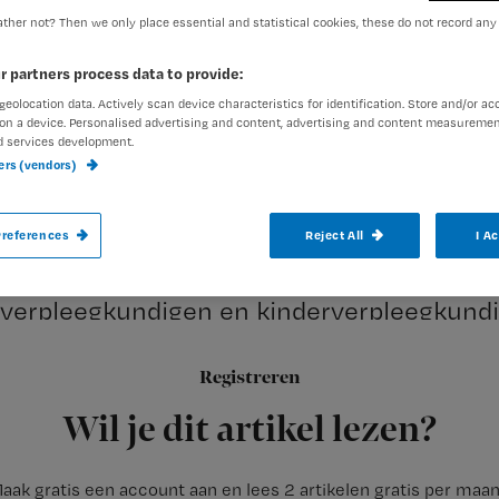
ther not? Then we only place essential and statistical cookies, these do not record any
r partners process data to provide:
Margot Hamel
31 oktober 20
Auteur:
geolocation data. Actively scan device characteristics for identification. Store and/or ac
on a device. Personalised advertising and content, advertising and content measuremen
d services development.
ners (vendors)
references
Reject All
I A
Als er niet snel meer gespecialiseerd ver
er de komende jaren een ernstig tekort. Er
verpleegkundigen en kinderverpleegkundi
Registreren
Dat meldt het
Capaciteitsorgaan in haar rapport
van
Wil je dit artikel lezen?
aak gratis een account aan en lees 2 artikelen gratis per maa