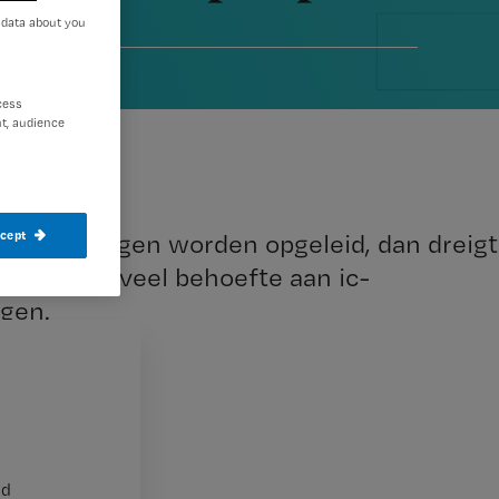
 data about you
16
cess
t, audience
ccept
pleegkundigen worden opgeleid, dan dreigt
 is vooral veel behoefte aan ic-
gen.
nd