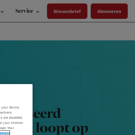
Wa
Inloggen
ma
Service
Nieuwsbrief
Abonneren
wij
jou
ste
bet
 your device.
cialiseerd
partners
s are disabled,
ge your choices
digen loopt op
age. Your
tement