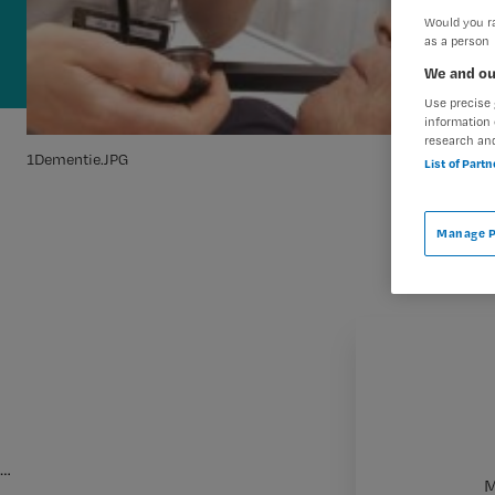
Would you ra
as a person
We and ou
Use precise 
information 
research an
1Dementie.JPG
List of Part
Manage P
…
M