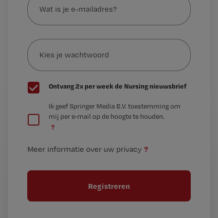
is
je
e-
Kies
mailadres?
je
*
wachtwoord
G
Ontvang 2x per week de Nursing nieuwsbrief
e
G
Ik geef Springer Media B.V. toestemming om
e
mij per e-mail op de hoogte te houden.
e
n
?
e
t
n
i
?
Meer informatie over uw privacy
t
t
i
e
t
l
e
l
?