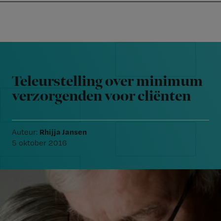
Nursing
W
Skip
Skip
Skip
voor
m
Inloggen
to
to
to
verpleegkundigen
wi
primary
main
footer
jo
navigation
content
Reader
st
Interactions
be
Teleurstelling over minimum
verzorgenden voor cliënten
Rhijja Jansen
Auteur:
5 oktober 2016