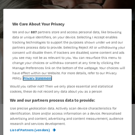
We Care About Your Privacy
We and our
887
partners store and access personal data, like browsing
data or unique identifiers, on your device. Selecting I Accept enables
tracking technologies to support the purposes shown under we and our
partners process data to provide. Selecting Reject All or withdrawing your
consent will disable them. If trackers are disabled, some content and ads
you see may not be as relevant to you. You can resurface this menu to
change your choices or withdraw consent at any time by clicking the
Manage Preferences link on the bottom of the webpage. Your choices will
have effect within our Website. For more details, refer to our Privacy
Policy.
Privacy Statement
Would you rather not? Then we only place essential and statistical
cookies, these do not record any data about you as a person
We and our partners process data to provide:
Use precise geolocation data. Actively scan device characteristics for
gedicht.jpg
identification. Store and/or access information on a device. Personalised
advertising and content, advertising and content measurement, audience
research and services development.
List of Partners (vendors)