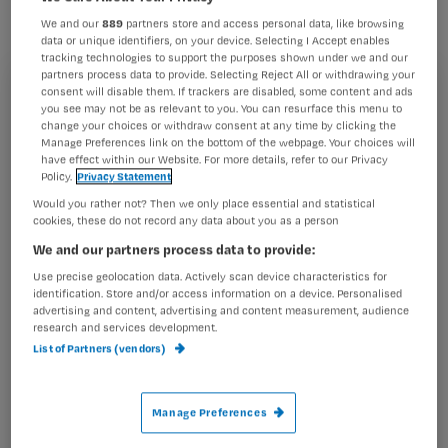
hoe strikt moet je zijn bij een
We and our
889
partners store and access personal data, like browsing
terminale patiënt?
data or unique identifiers, on your device. Selecting I Accept enables
tracking technologies to support the purposes shown under we and our
partners process data to provide. Selecting Reject All or withdrawing your
consent will disable them. If trackers are disabled, some content and ads
Registreren
you see may not be as relevant to you. You can resurface this menu to
change your choices or withdraw consent at any time by clicking the
Wil je dit artikel lezen?
Waskommen, een rekje voor de katheterzak,
Manage Preferences link on the bottom of the webpage. Your choices will
have effect within our Website. For more details, refer to our Privacy
afvalemmers,
Policy.
Privacy Statement
Maak gratis een account aan en lees 2
…
artikelen gratis per maand
Would you rather not? Then we only place essential and statistical
cookies, these do not record any data about you as a person
Al een account of abonnement?
Log dan in
We and our partners process data to provide:
Use precise geolocation data. Actively scan device characteristics for
identification. Store and/or access information on a device. Personalised
advertising and content, advertising and content measurement, audience
Wat
research and services development.
List of Partners (vendors)
is
je
e-
Manage Preferences
Kies
mailadres?
je