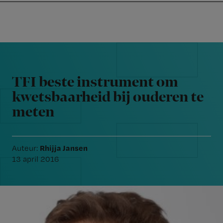
Nursing
W
Skip
Skip
Skip
voor
m
Inloggen
to
to
to
verpleegkundigen
wi
primary
main
footer
jo
navigation
content
Reader
st
Interactions
be
TFI beste instrument om
kwetsbaarheid bij ouderen te
meten
Rhijja Jansen
Auteur:
13 april 2016