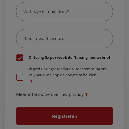
Wat
is
je
e-
Kies
mailadres?
je
*
wachtwoord
G
Ontvang 2x per week de Nursing nieuwsbrief
e
G
Ik geef Springer Media B.V. toestemming om
e
mij per e-mail op de hoogte te houden.
e
n
?
e
t
n
i
?
Meer informatie over uw privacy
t
t
i
e
t
l
e
l