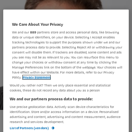
We Care About Your Privacy
We and our
889
partners store and access personal data, like browsing
data or unique identifiers, on your device. Selecting I Accept enables
tracking technologies to support the purposes shown under we and our
partners process data to provide. Selecting Reject All or withdrawing your
consent will disable them. If trackers are disabled, some content and ads
you see may not be as relevant to you. You can resurface this menu to
change your choices or withdraw consent at any time by clicking the
Manage Preferences link on the bottom of the webpage. Your choices will
have effect within our Website. For more details, refer to our Privacy
Policy.
Privacy Statement
Would you rather not? Then we only place essential and statistical
cookies, these do not record any data about you as a person
We and our partners process data to provide:
Use precise geolocation data. Actively scan device characteristics for
identification. Store and/or access information on a device. Personalised
robbert.jpg
advertising and content, advertising and content measurement, audience
research and services development.
List of Partners (vendors)