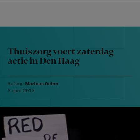
Nursing
W
Skip
Skip
Skip
voor
m
Inloggen
to
to
to
verpleegkundigen
wi
primary
main
footer
jo
navigation
content
Reader
st
Interactions
be
Thuiszorg voert zaterdag
actie in Den Haag
Marloes Oelen
Auteur:
3 april 2013