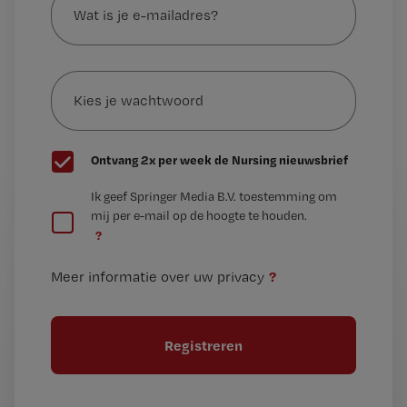
is
je
e-
Kies
mailadres?
je
*
wachtwoord
G
Ontvang 2x per week de Nursing nieuwsbrief
e
G
Ik geef Springer Media B.V. toestemming om
e
mij per e-mail op de hoogte te houden.
e
n
?
e
t
n
i
?
Meer informatie over uw privacy
t
t
i
e
t
l
e
l
?