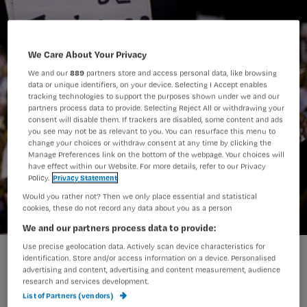
We Care About Your Privacy
We and our
889
partners store and access personal data, like browsing
data or unique identifiers, on your device. Selecting I Accept enables
tracking technologies to support the purposes shown under we and our
partners process data to provide. Selecting Reject All or withdrawing your
consent will disable them. If trackers are disabled, some content and ads
you see may not be as relevant to you. You can resurface this menu to
change your choices or withdraw consent at any time by clicking the
Manage Preferences link on the bottom of the webpage. Your choices will
have effect within our Website. For more details, refer to our Privacy
Policy.
Privacy Statement
Would you rather not? Then we only place essential and statistical
cookies, these do not record any data about you as a person
We and our partners process data to provide:
Use precise geolocation data. Actively scan device characteristics for
Thuiszorg voert zaterdag actie
identification. Store and/or access information on a device. Personalised
advertising and content, advertising and content measurement, audience
research and services development.
List of Partners (vendors)