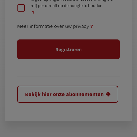
e
mij per e-mail op de hoogte te houden.
e
n
?
e
t
n
i
?
Meer informatie over uw privacy
t
t
i
e
t
l
e
l
?
Bekijk hier onze abonnementen