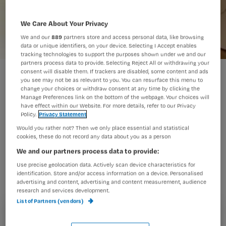
We Care About Your Privacy
We and our
889
partners store and access personal data, like browsing
data or unique identifiers, on your device. Selecting I Accept enables
tracking technologies to support the purposes shown under we and our
partners process data to provide. Selecting Reject All or withdrawing your
thz
consent will disable them. If trackers are disabled, some content and ads
you see may not be as relevant to you. You can resurface this menu to
change your choices or withdraw consent at any time by clicking the
Manage Preferences link on the bottom of the webpage. Your choices will
have effect within our Website. For more details, refer to our Privacy
Zo’n 150 thuiszorgmedewerkers
Policy.
Privacy Statement
hebben zaterdagmiddag
Would you rather not? Then we only place essential and statistical
cookies, these do not record any data about you as a person
gedemonstreerd tegen het
We and our partners process data to provide:
voorgenomen onslag van 600
Use precise geolocation data. Actively scan device characteristics for
medewerkers van de Rotterdamse
identification. Store and/or access information on a device. Personalised
advertising and content, advertising and content measurement, audience
thuiszorgorganisatie Faveo.
research and services development.
List of Partners (vendors)
Registreren