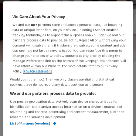
We Care About Your Privacy
We and our
887
partners store and access personal data, like browsing
data or unique identifiers, on your device. Selecting I Accept enables
tracking technologies to support the purposes shown under we and our
partners process data to provide. Selecting Reject All or withdrawing your
consent will disable them. If trackers are disabled, some content and ads
you see may not be as relevant to you. You can resurface this menu to
change your choices or withdraw consent at any time by clicking the
Manage Preferences link on the bottom of the webpage. Your choices will
have effect within our Website. For more details, refer to our Privacy
'Tienduizenden banen op de tocht in de thuiszorg'
Policy.
Privacy Statement
Would you rather not? Then we only place essential and statistical
cookies, these do not record any data about you as a person
We and our partners process data to provide:
Belangenorganisatie in de thuiszorg
Use precise geolocation data. Actively scan device characteristics for
Actiz vreest dat tienduizenden banen
identification. Store and/or access information on a device. Personalised
in de thuiszorg voor ouderen
advertising and content, advertising and content measurement, audience
research and services development.
verdwijnen door het regeerakkoord
List of Partners (vendors)
van VVD en PvdA.