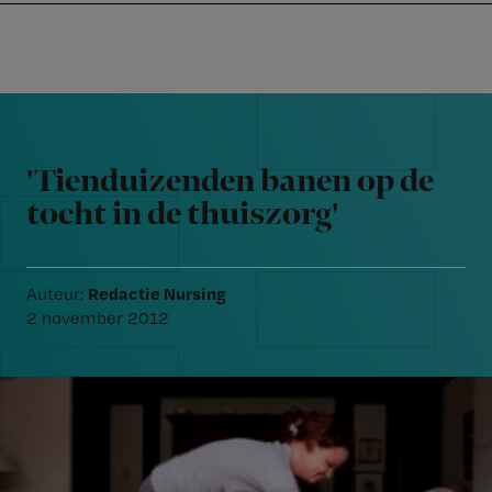
Nursing
W
Skip
Skip
Skip
voor
m
Inloggen
to
to
to
verpleegkundigen
wi
primary
main
footer
jo
navigation
content
Reader
st
Interactions
be
'Tienduizenden banen op de
tocht in de thuiszorg'
Redactie Nursing
Auteur:
2 november 2012