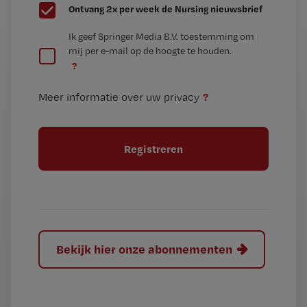
G
Ontvang 2x per week de Nursing nieuwsbrief
e
G
Ik geef Springer Media B.V. toestemming om
e
mij per e-mail op de hoogte te houden.
e
n
?
e
t
n
i
?
Meer informatie over uw privacy
t
t
i
e
t
l
e
l
?
Bekijk hier onze abonnementen