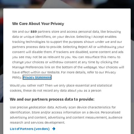
We Care About Your Privacy
We and our
889
partners store and access personal data, like browsing
data or unique identifiers, on your device. Selecting I Accept enables
tracking technologies to support the purposes shown under we and our
partners process data to provide. Selecting Reject All or withdrawing your
consent will disable them. If trackers are disabled, some content and ads
you see may not be as relevant to you. You can resurface this menu to
change your choices or withdraw consent at any time by clicking the
Manage Preferences link on the bottom of the webpage. Your choices will
have effect within our Website. For more details, refer to our Privacy
Policy.
Privacy Statement
Would you rather not? Then we only place essential and statistical
cookies, these do not record any data about you as a person
We and our partners process data to provide:
Use precise geolocation data. Actively scan device characteristics for
‘Geef jonge verpleegkundigen een vast contract'
identification. Store and/or access information on a device. Personalised
advertising and content, advertising and content measurement, audience
research and services development.
List of Partners (vendors)