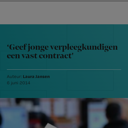
Nursing
W
Skip
Skip
Skip
voor
m
Inloggen
to
to
to
verpleegkundigen
wi
primary
main
footer
jo
navigation
content
Reader
st
Interactions
be
‘Geef jonge verpleegkundigen
een vast contract'
Laura Jansen
Auteur:
6 juni 2014