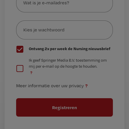
is
je
e-
Kies
mailadres?
je
*
wachtwoord
G
Ontvang 2x per week de Nursing nieuwsbrief
e
G
Ik geef Springer Media B.V. toestemming om
e
mij per e-mail op de hoogte te houden.
e
n
?
e
t
n
i
?
Meer informatie over uw privacy
t
t
i
e
t
l
e
l
?