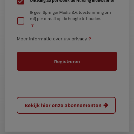
Ontvang 2x per week de Nursing nieuwsbrief
e
G
Ik geef Springer Media B.V. toestemming om
e
mij per e-mail op de hoogte te houden.
e
n
?
e
t
n
i
?
Meer informatie over uw privacy
t
t
i
e
t
l
e
l
?
Bekijk hier onze abonnementen