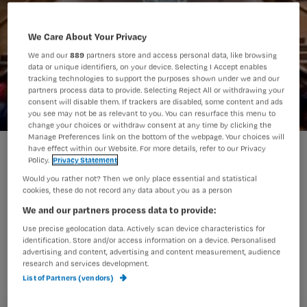
We Care About Your Privacy
We and our
889
partners store and access personal data, like browsing
data or unique identifiers, on your device. Selecting I Accept enables
tracking technologies to support the purposes shown under we and our
partners process data to provide. Selecting Reject All or withdrawing your
consent will disable them. If trackers are disabled, some content and ads
you see may not be as relevant to you. You can resurface this menu to
change your choices or withdraw consent at any time by clicking the
Manage Preferences link on the bottom of the webpage. Your choices will
Het Dolhuys bovenkamer-breinlab
have effect within our Website. For more details, refer to our Privacy
Policy.
Privacy Statement
Would you rather not? Then we only place essential and statistical
cookies, these do not record any data about you as a person
In de kerstvakantie verzorgt museum
We and our partners process data to provide:
Het Dolhuys in Haarlem iedere middag
Use precise geolocation data. Actively scan device characteristics for
identification. Store and/or access information on a device. Personalised
rondleidingen door De Bovenkamer,
advertising and content, advertising and content measurement, audience
research and services development.
een ontdekkingstocht door het
List of Partners (vendors)
puberbrein.