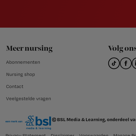
Footer
Meer nursing
Volg on
Abonnementen
Nursing shop
Contact
Veelgestelde vragen
© BSL Media & Learning, onderdeel v
Privacy Statement
Disclaimer
Voorwaarden
Manage Pr