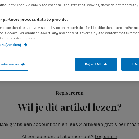
ther not? Then we only place essential and statistical cookies, these do not record any
r partners process data to provide:
Redactie Nursing
2 januari 2
Auteur:
geolocation data. Actively scan device characteristics for identification. Store and/or ac
on a device. Personalised advertising and content, advertising and content measuremen
d services development.
ners (vendors)
references
Reject All
I A
Gefeliciteerd, je hebt je diploma! Nu begin
spannend tegelijk, want de overstap van s
Hoe werk je jezelf zo snel mogelijk in?
Registreren
Wil je dit artikel lezen?
aak gratis een account aan en lees 2 artikelen gratis per maa
Al een account of abonnement?
Log dan in