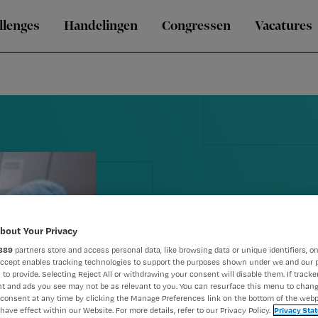
llenges
Handelingen
Congressen
Vacatures
bout Your Privacy
889
partners store and access personal data, like browsing data or unique identifiers, on
Tips om je sn
Accept enables tracking technologies to support the purposes shown under we and our 
 to provide. Selecting Reject All or withdrawing your consent will disable them. If tracker
t and ads you see may not be as relevant to you. You can resurface this menu to chan
je nieuwe ba
consent at any time by clicking the Manage Preferences link on the bottom of the webp
have effect within our Website. For more details, refer to our Privacy Policy.
Privacy Sta