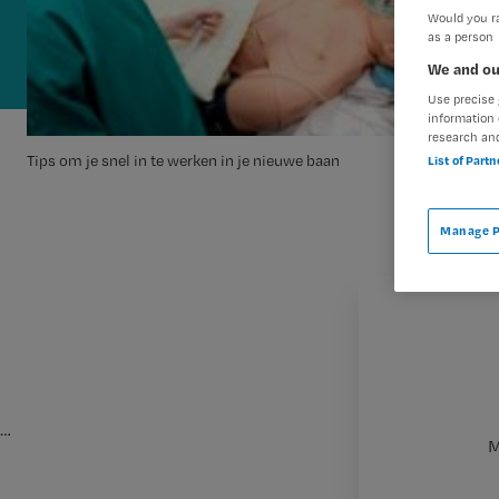
Would you ra
as a person
We and ou
Use precise 
information 
research an
Tips om je snel in te werken in je nieuwe baan
List of Part
Manage P
…
M