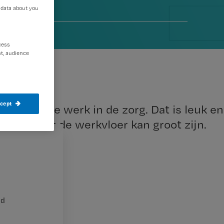
 data about you
012
cess
t, audience
ccept
t het echte werk in de zorg. Dat is leuk en
chool naar de werkvloer kan groot zijn.
nd