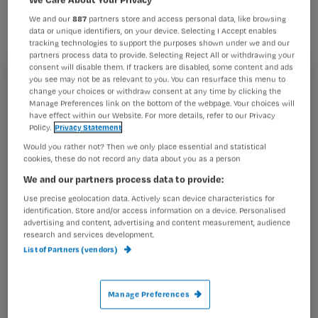
werkvloer. Nursing geeft tips tegen
We and our
887
partners store and access personal data, like browsing
een slechte sfeer op de afdeling.
data or unique identifiers, on your device. Selecting I Accept enables
tracking technologies to support the purposes shown under we and our
partners process data to provide. Selecting Reject All or withdrawing your
consent will disable them. If trackers are disabled, some content and ads
you see may not be as relevant to you. You can resurface this menu to
Registreren
change your choices or withdraw consent at any time by clicking the
Tips
Manage Preferences link on the bottom of the webpage. Your choices will
Wil je dit artikel lezen?
– Praat niet over de gang van zaken in de wandelgangen
have effect within our Website. For more details, refer to our Privacy
Policy.
Privacy Statement
en in de koffiekamer.
Maak gratis een account aan en lees 2
…
Would you rather not? Then we only place essential and statistical
artikelen gratis per maand
cookies, these do not record any data about you as a person
We and our partners process data to provide:
Al een account of abonnement?
Log dan in
Use precise geolocation data. Actively scan device characteristics for
identification. Store and/or access information on a device. Personalised
advertising and content, advertising and content measurement, audience
research and services development.
Wat
List of Partners (vendors)
is
je
Manage Preferences
e-
Kies
mailadres?