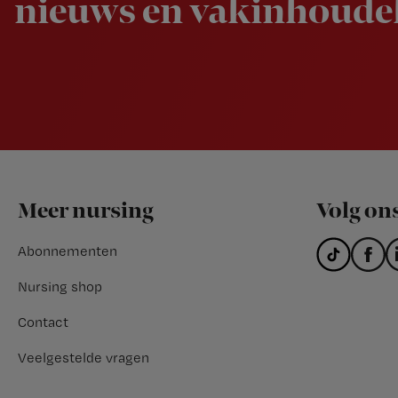
nieuws en vakinhoudel
Footer
Meer nursing
Volg on
Abonnementen
Nursing shop
Contact
Veelgestelde vragen