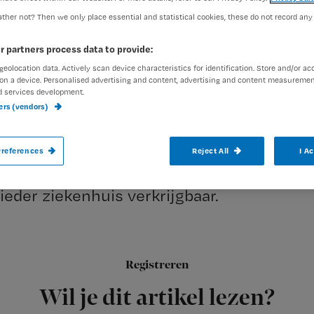
ther not? Then we only place essential and statistical cookies, these do not record any
exed-admin
14 juni 2006
Auteur:
r partners process data to provide:
geolocation data. Actively scan device characteristics for identification. Store and/or ac
on a device. Personalised advertising and content, advertising and content measuremen
d services development.
ners (vendors)
UTRECHT – Ziekenhuispatiënten kunnen
references
Reject All
I A
hulpverleners, dankzij de nieuwe Patiëntve
ieder ziekenhuis verkrijgbaar.
Doel is de patiëntveiligheid in ziekenhuizen te
Registreren
vergroten. Bij de kaart hoort een
Wil je dit artikel lezen?