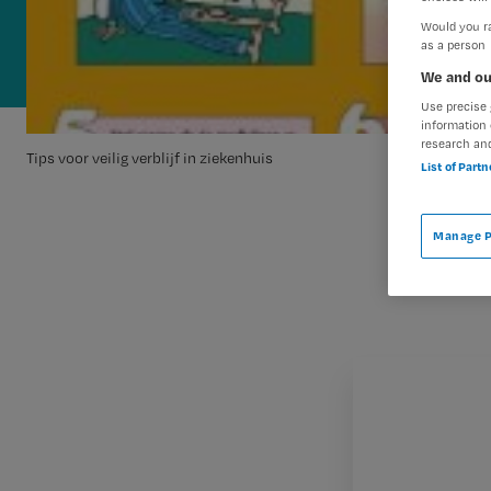
Would you ra
as a person
We and ou
Use precise 
information 
research an
Tips voor veilig verblijf in ziekenhuis
List of Part
Manage P