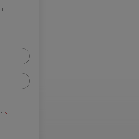
nd
?
n.