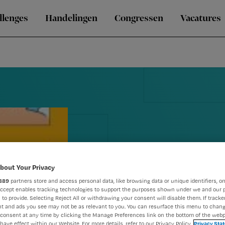
llenges
Handelingen
Congressen
Vacatures
bout Your Privacy
Tips voor vei
889
partners store and access personal data, like browsing data or unique identifiers, on
Accept enables tracking technologies to support the purposes shown under we and our 
 to provide. Selecting Reject All or withdrawing your consent will disable them. If tracker
ziekenhuis
t and ads you see may not be as relevant to you. You can resurface this menu to chan
consent at any time by clicking the Manage Preferences link on the bottom of the webp
have effect within our Website. For more details, refer to our Privacy Policy.
Privacy Sta