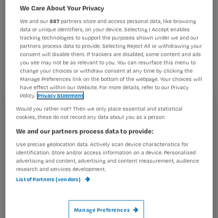
bekkenbodemproblematiek Mark
We Care About Your Privacy
Vierhout vreest in de toekomst extra
We and our
887
partners store and access personal data, like browsing
data or unique identifiers, on your device. Selecting I Accept enables
opkomst van moeders die de
tracking technologies to support the purposes shown under we and our
problemen aan hun bekkenbodem
partners process data to provide. Selecting Reject All or withdrawing your
consent will disable them. If trackers are disabled, some content and ads
verholpen willen zien.
you see may not be as relevant to you. You can resurface this menu to
change your choices or withdraw consent at any time by clicking the
Manage Preferences link on the bottom of the webpage. Your choices will
have effect within our Website. For more details, refer to our Privacy
Policy.
Privacy Statement
Would you rather not? Then we only place essential and statistical
Registreren
cookies, these do not record any data about you as a person
Dat zei hij gisteren in het tv-programam Netwerk.
Wil je dit artikel lezen?
We and our partners process data to provide:
‘Vroeger
accepteerden vrouwen dat
Use precise geolocation data. Actively scan device characteristics for
Maak gratis een account aan en lees 2
…
identification. Store and/or access information on a device. Personalised
advertising and content, advertising and content measurement, audience
artikelen gratis per maand
research and services development.
List of Partners (vendors)
Al een account of abonnement?
Log dan in
Manage Preferences