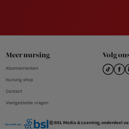
Footer
Meer nursing
Volg on
Abonnementen
Nursing shop
Contact
Veelgestelde vragen
© BSL Media & Learning, onderdeel v