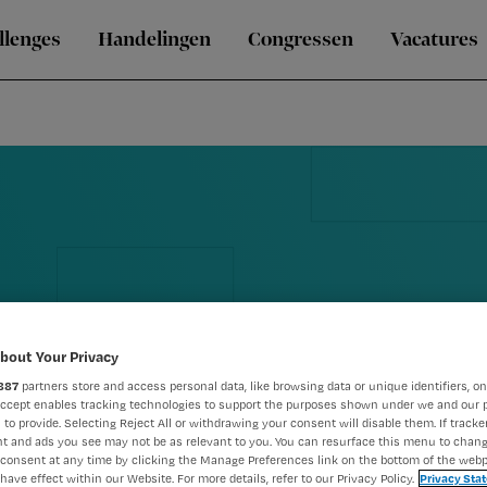
llenges
Handelingen
Congressen
Vacatures
wint
bout Your Privacy
887
partners store and access personal data, like browsing data or unique identifiers, on
Accept enables tracking technologies to support the purposes shown under we and our 
 to provide. Selecting Reject All or withdrawing your consent will disable them. If tracker
t and ads you see may not be as relevant to you. You can resurface this menu to chan
consent at any time by clicking the Manage Preferences link on the bottom of the webp
have effect within our Website. For more details, refer to our Privacy Policy.
Privacy Sta