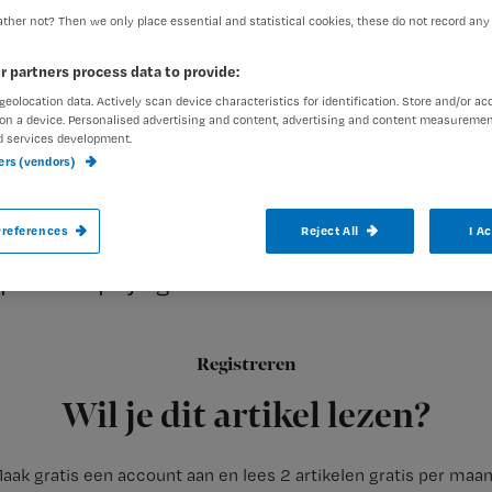
ther not? Then we only place essential and statistical cookies, these do not record any
r partners process data to provide:
geolocation data. Actively scan device characteristics for identification. Store and/or ac
on a device. Personalised advertising and content, advertising and content measuremen
d services development.
ners (vendors)
Een verpleegkundige toepassing van de af
references
Reject All
I A
Westfriesgasthuis in Hoorn heeft gisteren
publieksprijs gewonnen.
Registreren
CS Maps of maps, zoals de verpleegkundigen op de afdeling h
Wil je dit artikel lezen?
aak gratis een account aan en lees 2 artikelen gratis per maa