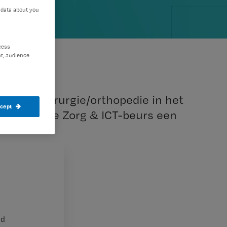
 data about you
cess
t, audience
deling chirurgie/orthopedie in het
ccept
 tijdens de Zorg & ICT-beurs een
et zelf noemen,
nd