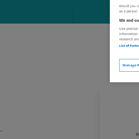
Would you ra
as a person
We and ou
Use precise 
information 
research an
List of Part
Manage P
…
M