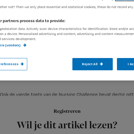
ther not? Then we only place essential and statistical cookies, these do not record any
Redactie Nursing
1 oktober 
Auteur:
r partners process data to provide:
geolocation data. Actively scan device characteristics for identification. Store and/or ac
on a device. Personalised advertising and content, advertising and content measuremen
d services development.
ners (vendors)
Toets nummer vier gaat over achtergronde
references
Reject All
I A
Ook de vierde toets van de Nursing Challenge bevat dertig pi
LET OP:
Registreren
de
Wil je dit artikel lezen?