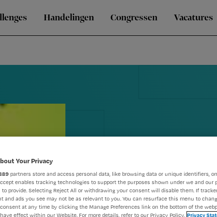
llenges
Handelingen
Congressen
Vacatures
bout Your Privacy
889
partners store and access personal data, like browsing data or unique identifiers, on
Toets 4 Chal
Accept enables tracking technologies to support the purposes shown under we and our 
 to provide. Selecting Reject All or withdrawing your consent will disable them. If tracker
Verpleegkund
t and ads you see may not be as relevant to you. You can resurface this menu to chan
consent at any time by clicking the Manage Preferences link on the bottom of the webp
have effect within our Website. For more details, refer to our Privacy Policy.
Privacy Sta