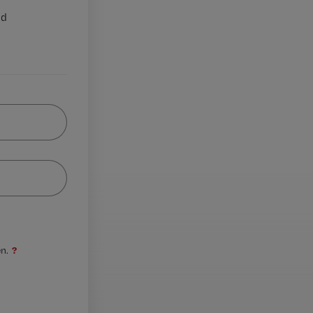
nd
?
n.