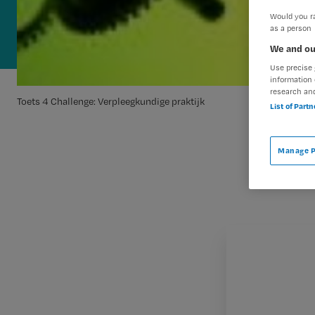
Would you ra
as a person
We and ou
Use precise 
information 
research an
Toets 4 Challenge: Verpleegkundige praktijk
List of Part
Manage P