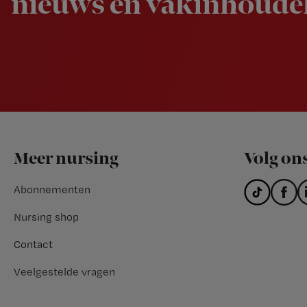
nieuws en vakinhoudel
Footer
Meer nursing
Volg on
Abonnementen
Nursing shop
Contact
Veelgestelde vragen