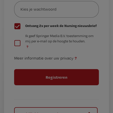
Kies
mailadres?
je
*
wachtwoord
G
Ontvang 2x per week de Nursing nieuwsbrief
e
G
Ik geef Springer Media B.V. toestemming om
e
mij per e-mail op de hoogte te houden.
e
n
?
e
t
n
i
?
Meer informatie over uw privacy
t
t
i
e
t
l
e
l
?