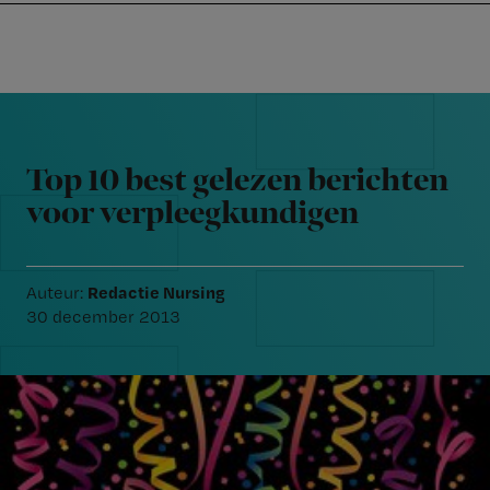
Nursing
W
Skip
Skip
Skip
voor
m
Inloggen
to
to
to
verpleegkundigen
wi
primary
main
footer
jo
navigation
content
Reader
st
Interactions
be
Top 10 best gelezen berichten
voor verpleegkundigen
Redactie Nursing
Auteur:
30 december 2013