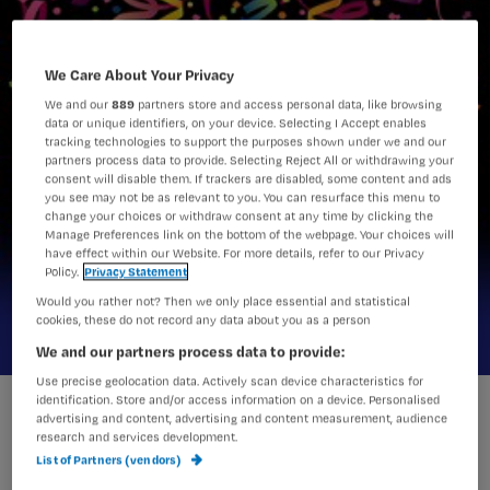
We Care About Your Privacy
We and our
889
partners store and access personal data, like browsing
data or unique identifiers, on your device. Selecting I Accept enables
tracking technologies to support the purposes shown under we and our
partners process data to provide. Selecting Reject All or withdrawing your
consent will disable them. If trackers are disabled, some content and ads
you see may not be as relevant to you. You can resurface this menu to
change your choices or withdraw consent at any time by clicking the
Manage Preferences link on the bottom of the webpage. Your choices will
have effect within our Website. For more details, refer to our Privacy
Policy.
Privacy Statement
Would you rather not? Then we only place essential and statistical
cookies, these do not record any data about you as a person
We and our partners process data to provide:
Use precise geolocation data. Actively scan device characteristics for
Top 10 best gelezen berichten voor verpleegkundigen
identification. Store and/or access information on a device. Personalised
advertising and content, advertising and content measurement, audience
research and services development.
List of Partners (vendors)