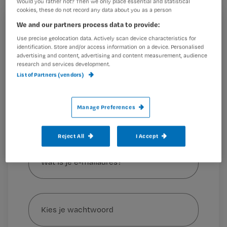
Would you rather not? Then we only place essential and statistical
onnodige zorghandelingen ze
cookies, these do not record any data about you as a person
We and our partners process data to provide:
uitvoerden.
Registreren
Use precise geolocation data. Actively scan device characteristics for
Wil je dit artikel lezen?
identification. Store and/or access information on a device. Personalised
advertising and content, advertising and content measurement, audience
1
.
Onnodig vaak (tot
research and services development.
Maak gratis een account aan en lees 2
…
List of Partners (vendors)
artikelen gratis per maand
Al een account of abonnement?
Log dan in
Manage Preferences
Reject All
I Accept
Wat
is
je
e-
Kies
mailadres?
je
*
wachtwoord