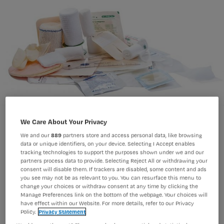
We Care About Your Privacy
We and our
889
partners store and access personal data, like browsing
data or unique identifiers, on your device. Selecting I Accept enables
tracking technologies to support the purposes shown under we and our
Vitale functies worden het meest
partners process data to provide. Selecting Reject All or withdrawing your
consent will disable them. If trackers are disabled, some content and ads
onnodig vaak gemeten. Dit blijkt uit
you see may not be as relevant to you. You can resurface this menu to
change your choices or withdraw consent at any time by clicking the
een peiling van V&VN onder 600
Manage Preferences link on the bottom of the webpage. Your choices will
verpleegkundigen en verzorgenden,
have effect within our Website. For more details, refer to our Privacy
Policy.
Privacy Statement
waarin gevraagd werd naar welke