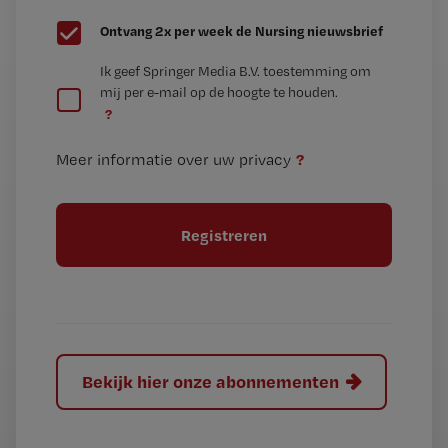
G
Ontvang 2x per week de Nursing nieuwsbrief
e
G
Ik geef Springer Media B.V. toestemming om
e
mij per e-mail op de hoogte te houden.
e
n
?
e
t
n
i
?
Meer informatie over uw privacy
t
t
i
e
t
l
e
l
?
Bekijk hier onze abonnementen