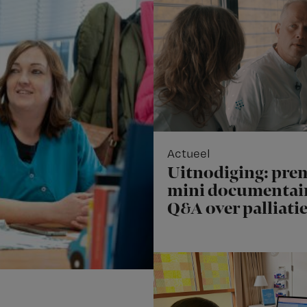
Actueel
Uitnodiging: pre
mini documentair
Q&A over palliati