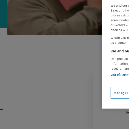
We and our
Selecting I 
process data
some conten
or withdraw 
choices will 
Would you ra
as a person
We and ou
Use precise 
information 
research an
List of Part
Manage P
…
M