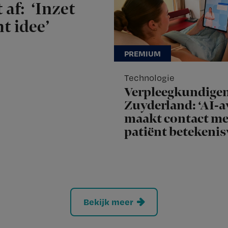
 af: ‘Inzet
t idee’
Technologie
Verpleegkundige
Zuyderland: ‘AI-a
maakt contact me
patiënt betekenis
Bekijk meer