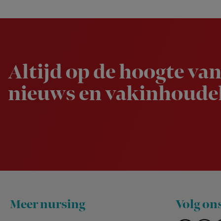
Newsletter
Altijd op de hoogte van
nieuws en vakinhoudel
Footer
Meer nursing
Volg on