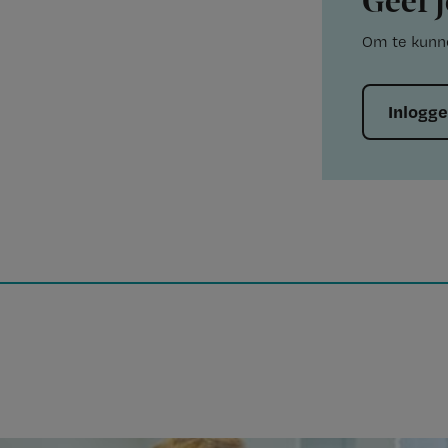
Geef j
Om te kunne
Inlogg