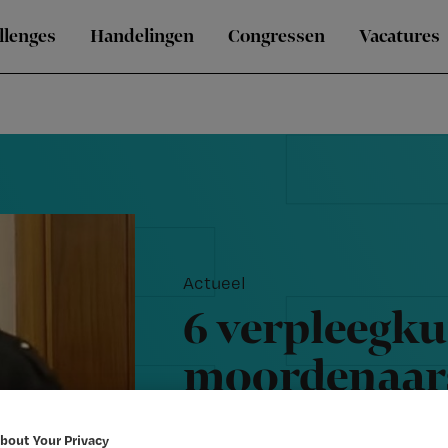
llenges
Handelingen
Congressen
Vacatures
Actueel
6 verpleegk
moordenaars
geschiedeni
bout Your Privacy