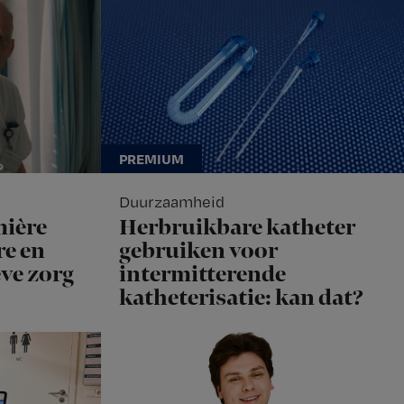
Duurzaamheid
mière
Herbruikbare katheter
e en
gebruiken voor
eve zorg
intermitterende
katheterisatie: kan dat?