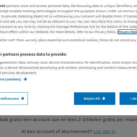
889
partners store and access personal data, like browsing data or unique identifiers, on
Accept enables tracking technologies to support the purposes shown under we and our 
 to provide. Selecting Reject All or withdrawing your consent will disable them. If tracker
Rhijja Jansen
1 september 2
Auteur:
t and ads you see may not be as relevant to you. You can resurface this menu to chan
consent at any time by clicking the Manage Preferences link on the bottom of the webp
have effect within our Website. For more details, refer to our Privacy Policy.
Privacy Sta
ther not? Then we only place essential and statistical cookies, these do not record any
r partners process data to provide:
geolocation data. Actively scan device characteristics for identification. Store and/or ac
In Duitsland staat op dit moment verpleeg
on a device. Personalised advertising and content, advertising and content measuremen
d services development.
verdacht van het vermoorden van 84 patiën
ners (vendors)
verpleegkundige die de moord op patiënte
Registreren
een aantal moordlustige verpleegkundige
references
Reject All
I A
Wil je dit artikel lezen?
aak gratis een account aan en lees 2 artikelen gratis per maa
Al een account of abonnement?
Log dan in