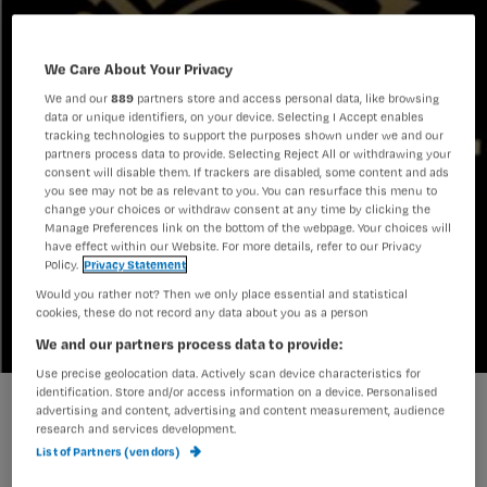
We Care About Your Privacy
We and our
889
partners store and access personal data, like browsing
data or unique identifiers, on your device. Selecting I Accept enables
tracking technologies to support the purposes shown under we and our
partners process data to provide. Selecting Reject All or withdrawing your
consent will disable them. If trackers are disabled, some content and ads
you see may not be as relevant to you. You can resurface this menu to
change your choices or withdraw consent at any time by clicking the
Manage Preferences link on the bottom of the webpage. Your choices will
have effect within our Website. For more details, refer to our Privacy
Policy.
Privacy Statement
Would you rather not? Then we only place essential and statistical
cookies, these do not record any data about you as a person
We and our partners process data to provide:
Use precise geolocation data. Actively scan device characteristics for
identification. Store and/or access information on a device. Personalised
Top 50 inkomens zorgmanagers openbaar
advertising and content, advertising and content measurement, audience
research and services development.
List of Partners (vendors)