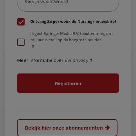
wachtwoord
G
Ontvang 2x per week de Nursing nieuwsbrief
e
G
Ik geef Springer Media B.V. toestemming om
e
mij per e-mail op de hoogte te houden.
e
n
?
e
t
n
i
?
Meer informatie over uw privacy
t
t
i
e
t
l
e
l
?
Bekijk hier onze abonnementen