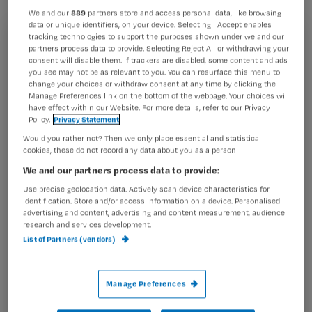
v’er’ werd gelegd.
We and our
889
partners store and access personal data, like browsing
data or unique identifiers, on your device. Selecting I Accept enables
tracking technologies to support the purposes shown under we and our
Registreren
partners process data to provide. Selecting Reject All or withdrawing your
consent will disable them. If trackers are disabled, some content and ads
Wil je dit artikel lezen?
you see may not be as relevant to you. You can resurface this menu to
Tegenwoordig word ik bij Triviant al zenuwachtig
zodra
change your choices or withdraw consent at any time by clicking the
ik een vraag krijg over een medisch
Manage Preferences link on the bottom of the webpage. Your choices will
Maak gratis een account aan en lees 2
…
have effect within our Website. For more details, refer to our Privacy
artikelen gratis per maand
Policy.
Privacy Statement
Would you rather not? Then we only place essential and statistical
Al een account of abonnement?
Log dan in
cookies, these do not record any data about you as a person
We and our partners process data to provide:
Use precise geolocation data. Actively scan device characteristics for
identification. Store and/or access information on a device. Personalised
Wat
advertising and content, advertising and content measurement, audience
is
research and services development.
je
List of Partners (vendors)
e-
Kies
mailadres?
Manage Preferences
je
*
wachtwoord