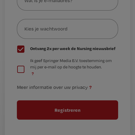
je
e-
Kies
mailadres?
je
*
wachtwoord
G
Ontvang 2x per week de Nursing nieuwsbrief
e
G
Ik geef Springer Media B.V. toestemming om
e
mij per e-mail op de hoogte te houden.
e
n
?
e
t
n
i
?
Meer informatie over uw privacy
t
t
i
e
t
l
e
l
?