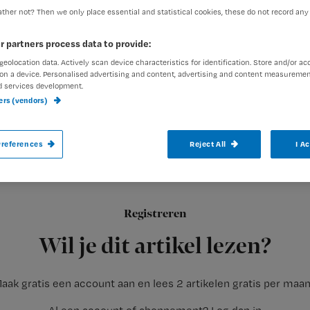
ther not? Then we only place essential and statistical cookies, these do not record any
r partners process data to provide:
Redactie Nursing
22 decemb
Auteur:
geolocation data. Actively scan device characteristics for identification. Store and/or ac
on a device. Personalised advertising and content, advertising and content measuremen
d services development.
ners (vendors)
references
Reject All
I A
Elke vrijdagmiddag gaan twaalf Turkse jo
opa’ in het verozgringshuis Haagwijk in Le
Registreren
Elke vrijdagmiddag gaan twaalf Turkse jongeren op bezoek bij 
Wil je dit artikel lezen?
aak gratis een account aan en lees 2 artikelen gratis per maa