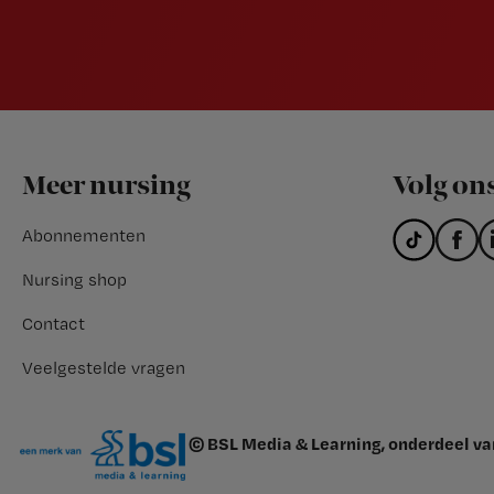
Footer
Meer nursing
Volg on
Abonnementen
Nursing shop
Contact
Veelgestelde vragen
© BSL Media & Learning, onderdeel v