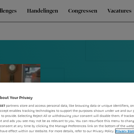
llenges
Handelingen
Congressen
Vacatures
bout Your Privacy
887
partners store and access personal data, like browsing data or unique identifiers, on
Turkse jong
Accept enables tracking technologies to support the purposes shown under we and our 
 to provide. Selecting Reject All or withdrawing your consent will disable them. If tracker
t and ads you see may not be as relevant to you. You can resurface this menu to chan
geadopteerd
consent at any time by clicking the Manage Preferences link on the bottom of the webp
have effect within our Website. For more details, refer to our Privacy Policy.
Privacy Sta