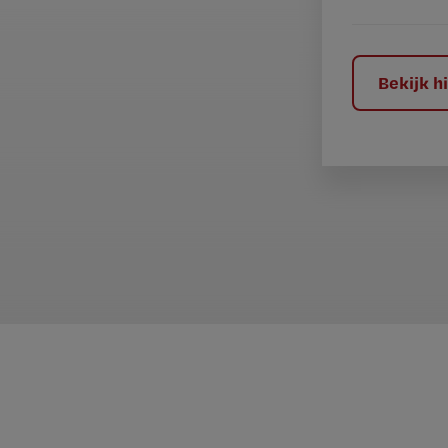
e
l
?
Bekijk 