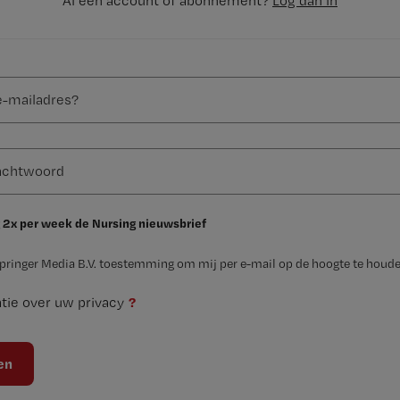
Al een account of abonnement?
Log dan in
 2x per week de Nursing nieuwsbrief
Springer Media B.V. toestemming om mij per e-mail op de hoogte te houde
?
tie over uw privacy