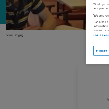
Would you ra
as a person
We and ou
Use precise 
information 
research an
omalief.jpg
List of Part
Manage P
…
M