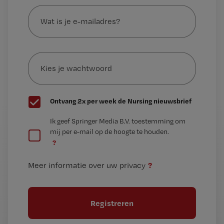
Wat
is
je
e-
Kies
mailadres?
je
*
wachtwoord
G
Ontvang 2x per week de Nursing nieuwsbrief
e
G
Ik geef Springer Media B.V. toestemming om
e
mij per e-mail op de hoogte te houden.
e
n
?
e
t
n
i
?
Meer informatie over uw privacy
t
t
i
e
t
l
e
l