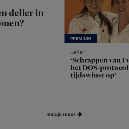
n delier in
komen?
Delier
‘Schrappen van 1 v
het DOS-protocol 
tijdswinst op’
Bekijk meer