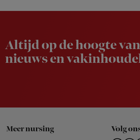
Newsletter
Altijd op de hoogte van
nieuws en vakinhoudel
Footer
Meer nursing
Volg on