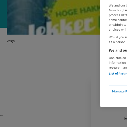
We and our
Selecting I 
process data
some conten
or withdraw 
choices will 
Would you ra
vega
as a person
We and ou
Use precise 
information 
research an
List of Part
Manage P
…
M