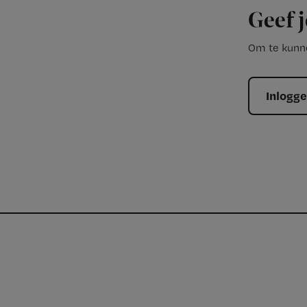
Geef j
Om te kunne
Inlogg