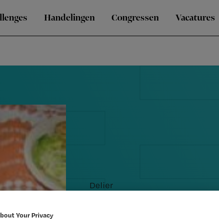
llenges
Handelingen
Congressen
Vacatures
Delier
TvV Kennisq
bout Your Privacy