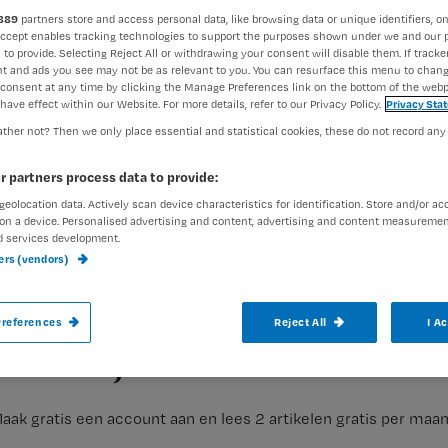
889
partners store and access personal data, like browsing data or unique identifiers, on
Accept enables tracking technologies to support the purposes shown under we and our 
 to provide. Selecting Reject All or withdrawing your consent will disable them. If tracker
Redactie TvV
3 mei 2010
Auteur:
t and ads you see may not be as relevant to you. You can resurface this menu to chan
consent at any time by clicking the Manage Preferences link on the bottom of the webp
have effect within our Website. For more details, refer to our Privacy Policy.
Privacy Sta
ther not? Then we only place essential and statistical cookies, these do not record any
r partners process data to provide:
geolocation data. Actively scan device characteristics for identification. Store and/or ac
Wat weet jij?
on a device. Personalised advertising and content, advertising and content measuremen
d services development.
ners (vendors)
Doe de quiz en maak kans op een kookboek voor vegetariërs, 
Registreren
references
Reject All
I A
kinderpartijtje. Kies steeds 1 van de 4 antwoorden. Vul je oplo
Wil je dit artikel lezen?
aak gratis een account aan en lees 2 artikelen gratis per maa