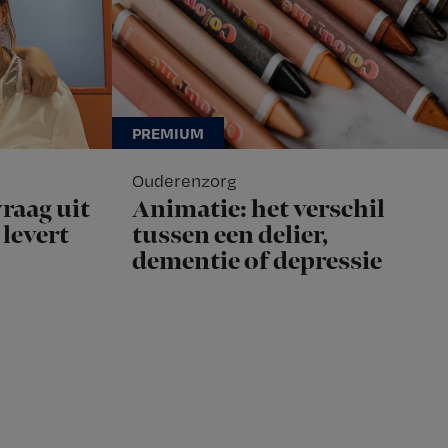
Ouderenzorg
raag uit
Animatie: het verschil
levert
tussen een delier,
dementie of depressie