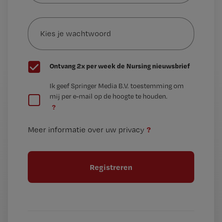
e-
Kies
mailadres?
je
*
wachtwoord
G
Ontvang 2x per week de Nursing nieuwsbrief
e
G
Ik geef Springer Media B.V. toestemming om
e
mij per e-mail op de hoogte te houden.
e
n
?
e
t
n
i
?
Meer informatie over uw privacy
t
t
i
e
t
l
e
l
?