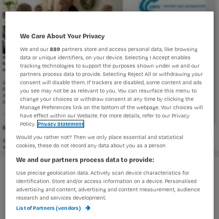
We Care About Your Privacy
We and our
889
partners store and access personal data, like browsing
data or unique identifiers, on your device. Selecting I Accept enables
tracking technologies to support the purposes shown under we and our
partners process data to provide. Selecting Reject All or withdrawing your
consent will disable them. If trackers are disabled, some content and ads
you see may not be as relevant to you. You can resurface this menu to
change your choices or withdraw consent at any time by clicking the
Manage Preferences link on the bottom of the webpage. Your choices will
have effect within our Website. For more details, refer to our Privacy
Policy.
Privacy Statement
Would you rather not? Then we only place essential and statistical
cookies, these do not record any data about you as a person
We and our partners process data to provide:
tvzextra_groot
Use precise geolocation data. Actively scan device characteristics for
identification. Store and/or access information on a device. Personalised
advertising and content, advertising and content measurement, audience
research and services development.
Vanaf nu ontvangen abonnees op de
List of Partners (vendors)