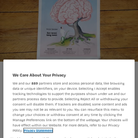
We Care About Your Privacy
We and our
889
partners store and access personal data, like browsing
data or unique identifiers, on your device. Selecting I Accept enables
Vakblad TvZ voor verpleegkundigen
tracking technologies to support the purposes shown under we and our
partners process data to provide. Selecting Reject All or withdrawing your
heeft de krachten gebundeld met het
consent will disable them. If trackers are disabled, some content and ads
you see may not be as relevant to you. You can resurface this menu to
Nederlands Tijdschrift voor Evidence
change your choices or withdraw consent at any time by clicking the
Manage Preferences link on the bottom of the webpage. Your choices will
Based Practice. Zij gaan samen verder
have effect within our Website. For more details, refer to our Privacy
als één vakblad voor
Policy.
Privacy Statement