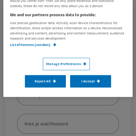
Would you rather not? Then we only place essential and statistical
verpleegkundigen.
cookies, these do not record any data about you as a person
We and our partners process data to provide:
Registreren
Use precise geolocation data. Actively scan device characteristics for
Wil je dit artikel lezen?
Voortaan is er in TvZ nog meer ruimte voor Evidence-
identification. Store and/or access information on a device. Personalised
advertising and content, advertising and content measurement, audience
based
research and services development.
Maak gratis een account aan en lees 2
…
List of Partners (vendors)
artikelen gratis per maand
Al een account of abonnement?
Log dan in
Manage Preferences
Reject All
I Accept
Wat
is
je
e-
Kies
mailadres?
je
*
wachtwoord