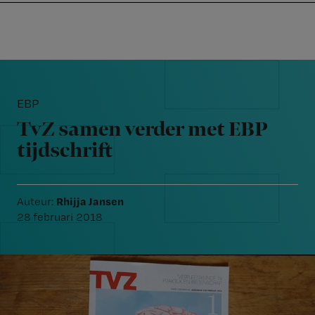
Nursing
W
Skip
Skip
Skip
voor
m
Inloggen
to
to
to
verpleegkundigen
wi
primary
main
footer
jo
navigation
content
Reader
st
Interactions
be
EBP
TvZ samen verder met EBP
tijdschrift
Rhijja Jansen
Auteur:
28 februari 2018