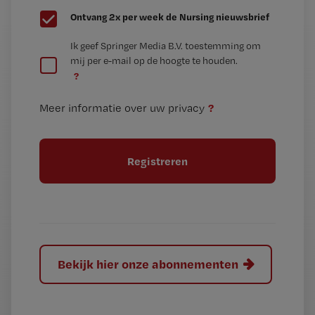
G
Ontvang 2x per week de Nursing nieuwsbrief
e
G
Ik geef Springer Media B.V. toestemming om
e
mij per e-mail op de hoogte te houden.
e
n
?
e
t
n
i
?
Meer informatie over uw privacy
t
t
i
e
t
l
e
l
?
Bekijk hier onze abonnementen