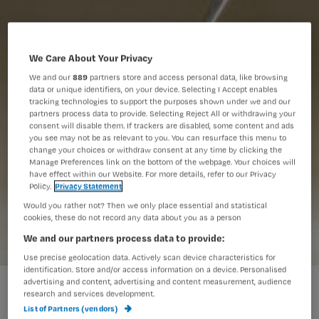
We Care About Your Privacy
We and our
889
partners store and access personal data, like browsing
data or unique identifiers, on your device. Selecting I Accept enables
tracking technologies to support the purposes shown under we and our
partners process data to provide. Selecting Reject All or withdrawing your
consent will disable them. If trackers are disabled, some content and ads
you see may not be as relevant to you. You can resurface this menu to
change your choices or withdraw consent at any time by clicking the
Manage Preferences link on the bottom of the webpage. Your choices will
have effect within our Website. For more details, refer to our Privacy
Policy.
Privacy Statement
Would you rather not? Then we only place essential and statistical
cookies, these do not record any data about you as a person
We and our partners process data to provide:
Use precise geolocation data. Actively scan device characteristics for
identification. Store and/or access information on a device. Personalised
Twee schaaltjes yoghurt tegen blaaskanker
advertising and content, advertising and content measurement, audience
research and services development.
List of Partners (vendors)