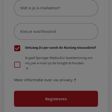
is
je
e-
Kies
mailadres?
je
*
wachtwoord
G
Ontvang 2x per week de Nursing nieuwsbrief
e
G
Ik geef Springer Media B.V. toestemming om
e
mij per e-mail op de hoogte te houden.
e
n
?
e
t
n
i
?
Meer informatie over uw privacy
t
t
i
e
t
l
e
l