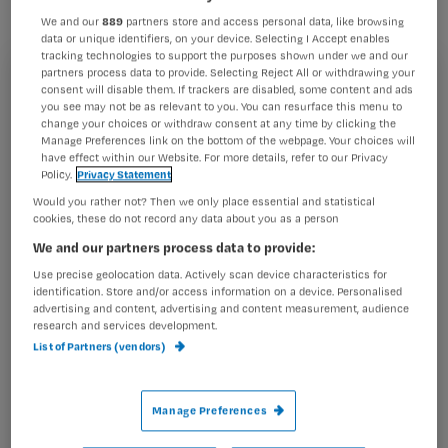
dementeren.
We and our
889
partners store and access personal data, like browsing
data or unique identifiers, on your device. Selecting I Accept enables
tracking technologies to support the purposes shown under we and our
partners process data to provide. Selecting Reject All or withdrawing your
Registreren
consent will disable them. If trackers are disabled, some content and ads
Dit blijkt uit onderzoek aan de Canadese universiteit York.
you see may not be as relevant to you. You can resurface this menu to
Wil je dit artikel lezen?
change your choices or withdraw consent at any time by clicking the
Volgens de wetenschappers zorgt het spreken van meer
Manage Preferences link on the bottom of the webpage. Your choices will
dan één taal voor een betere
have effect within our Website. For more details, refer to our Privacy
Maak gratis een account aan en lees 2
…
Policy.
Privacy Statement
artikelen gratis per maand
Would you rather not? Then we only place essential and statistical
cookies, these do not record any data about you as a person
Al een account of abonnement?
Log dan in
We and our partners process data to provide:
Use precise geolocation data. Actively scan device characteristics for
identification. Store and/or access information on a device. Personalised
advertising and content, advertising and content measurement, audience
Wat
research and services development.
is
List of Partners (vendors)
je
e-
Kies
mailadres?
Manage Preferences
je
*