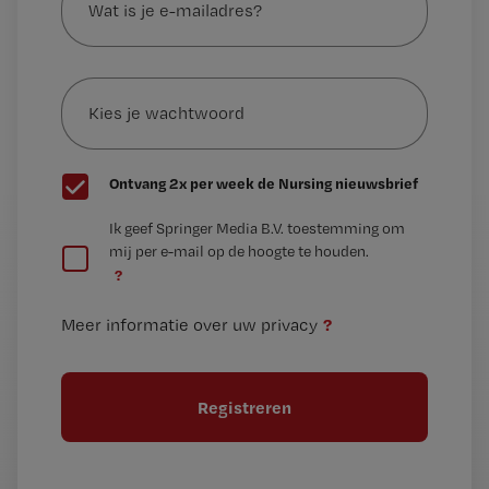
je
e-
Kies
mailadres?
je
*
wachtwoord
G
Ontvang 2x per week de Nursing nieuwsbrief
e
G
Ik geef Springer Media B.V. toestemming om
e
mij per e-mail op de hoogte te houden.
e
n
?
e
t
n
i
?
Meer informatie over uw privacy
t
t
i
e
t
l
e
l
?