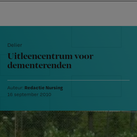
Nursing
W
Skip
Skip
Skip
voor
m
Inloggen
to
to
to
verpleegkundigen
wi
primary
main
footer
jo
navigation
content
Reader
st
Interactions
be
Delier
Uitleencentrum voor
dementerenden
Redactie Nursing
Auteur:
16 september 2010