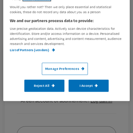
Het Groningse Leek krijgt een
Would you rather not? Then we only place essential and statistical
cookies, these do not record any data about you as a person
uitleencentrum voor dementerenden:
We and our partners process data to provide:
een ‘dementheek’.
Use precise geolocation data. Actively scan device characteristics for
identification. Store and/or access information on a device. Personalised
advertising and content, advertising and content measurement, audience
research and services development.
List of Partners (vendors)
Mensen die lijden aan dementie en hun familieleden
Registreren
kunnen er onder meer terecht voor historische films.
Wil je dit artikel lezen?
Manage Preferences
Dementheek
Voor mensen die samenleven met iemand die aan
Maak gratis een account aan en lees 2
…
Reject All
I Accept
artikelen gratis per maand
Al een account of abonnement?
Log dan in
Wat
is