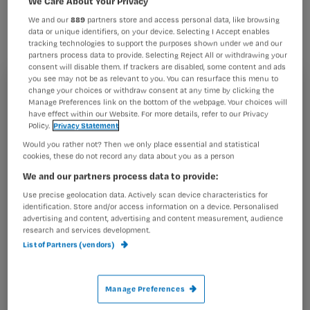
We Care About Your Privacy
van Nederland in 2006. Een jury van
We and our
889
partners store and access personal data, like browsing
werkgevers, werknemers en
data or unique identifiers, on your device. Selecting I Accept enables
tracking technologies to support the purposes shown under we and our
koepelorganisatie OVDB maakte dit
partners process data to provide. Selecting Reject All or withdrawing your
gisteren vandaag bekend.
consent will disable them. If trackers are disabled, some content and ads
you see may not be as relevant to you. You can resurface this menu to
Registreren
change your choices or withdraw consent at any time by clicking the
Manage Preferences link on the bottom of the webpage. Your choices will
have effect within our Website. For more details, refer to our Privacy
Wil je dit artikel lezen?
Policy.
Privacy Statement
Het UMCG onderscheidt zich volgens de jury van
Would you rather not? Then we only place essential and statistical
Maak gratis een account aan en lees 2
…
cookies, these do not record any data about you as a person
artikelen gratis per maand
We and our partners process data to provide:
Al een account of abonnement?
Log dan in
Use precise geolocation data. Actively scan device characteristics for
identification. Store and/or access information on a device. Personalised
advertising and content, advertising and content measurement, audience
research and services development.
List of Partners (vendors)
Wat
is
je
Manage Preferences
e-