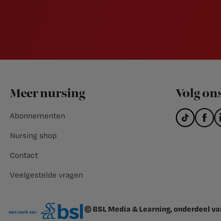
Footer
Meer nursing
Volg on
Abonnementen
Nursing shop
Contact
Veelgestelde vragen
© BSL Media & Learning, onderdeel v