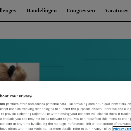
llenges
Handelingen
Congressen
Vacatures
UMCG introd
bout Your Privacy
889
partners store and access personal data, like browsing data or unique identifiers, on
sondevoedin
Accept enables tracking technologies to support the purposes shown under we and our 
 to provide. Selecting Reject All or withdrawing your consent will disable them. If tracker
t and ads you see may not be as relevant to you. You can resurface this menu to chan
naald
consent at any time by clicking the Manage Preferences link on the bottom of the webp
have effect within our Website. For more details, refer to our Privacy Policy.
Privacy Sta