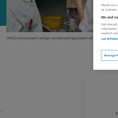
Would you ra
as a person
We and ou
Use precise 
information 
research an
UMCG introduceert veiliger sondevoedingsysteem en naald
List of Part
Manage P
…
M