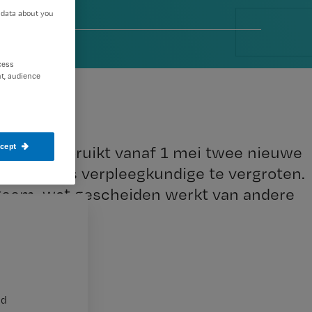
 data about you
2
cess
t, audience
ccept
ningen gebruikt vanaf 1 mei twee nieuwe
patiënt als verpleegkundige te vergroten.
eem, wat gescheiden werkt van andere
nd