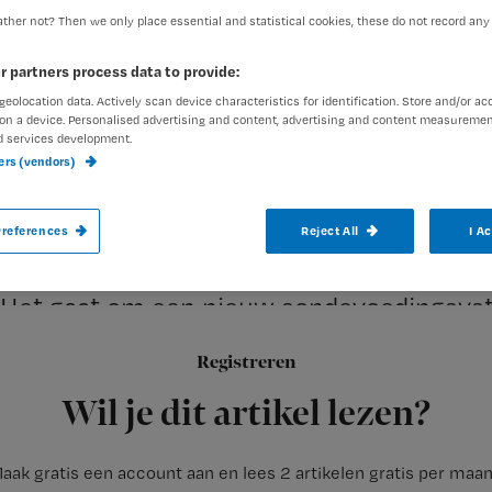
ther not? Then we only place essential and statistical cookies, these do not record any
r partners process data to provide:
Redactie Nursing
3 mei 201
Auteur:
geolocation data. Actively scan device characteristics for identification. Store and/or ac
on a device. Personalised advertising and content, advertising and content measuremen
d services development.
ners (vendors)
references
Reject All
I A
Het Universitair Medisch Centrum in Gro
hulpmiddelen om de veiligheid van zowel 
Het gaat om een nieuw sondevoedingsyst
toedingsystemen, en een veiligere naald.
Registreren
Wil je dit artikel lezen?
aak gratis een account aan en lees 2 artikelen gratis per maa