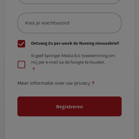
e-
Kies
mailadres?
je
*
wachtwoord
G
Ontvang 2x per week de Nursing nieuwsbrief
e
G
Ik geef Springer Media B.V. toestemming om
e
mij per e-mail op de hoogte te houden.
e
n
?
e
t
n
i
?
Meer informatie over uw privacy
t
t
i
e
t
l
e
l
?