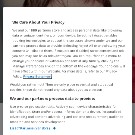
We Care About Your Privacy
We and our
889
partners store and access personal data, like browsing
data or unique identifiers, on your device. Selecting I Accept enables
tracking technologies to support the purposes shown under we and our
partners process data to provide. Selecting Reject All or withdrawing your
consent will disable them. If trackers are disabled, some content and ads
you see may not be as relevant to you. You can resurface this menu to
change your choices or withdraw consent at any time by clicking the
Manage Preferences link on the bottom of the webpage. Your choices will
have effect within our Website. For more details, refer to our Privacy
Policy.
Privacy Statement
Would you rather not? Then we only place essential and statistical
cookies, these do not record any data about you as a person
We and our partners process data to provide:
Use precise geolocation data. Actively scan device characteristics for
'Stel je vragen en sta open voor feedback'
identification. Store and/or access information on a device. Personalised
advertising and content, advertising and content measurement, audience
research and services development.
List of Partners (vendors)