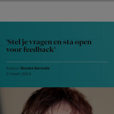
Nursing
W
Skip
Skip
Skip
voor
m
Inloggen
to
to
to
verpleegkundigen
wi
primary
main
footer
jo
navigation
content
Reader
st
Interactions
be
'Stel je vragen en sta open
voor feedback'
Nienke Berends
Auteur:
3 maart 2014