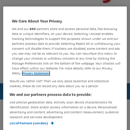
We Care About Your Privacy
We and our
889
partners store and access personal data, like browsing
data or unique identifiers, on your device. Selecting I Accept enables
tracking technologies to support the purposes shown under we and our
partners process data to provide. Selecting Reject All or withdrawing your
consent will disable them. If trackers are disabled, some content and ads
you see may not be as relevant to you. You can resurface this menu to
change your choices or withdraw consent at any time by clicking the
Manage Preferences link on the bottom of the webpage. Your choices will
have effect within our Website. For more details, refer to our Privacy
Policy.
Privacy Statement
Would you rather not? Then we only place essential and statistical
cookies, these do not record any data about you as a person
We and our partners process data to provide:
Use precise geolocation data. Actively scan device characteristics for
Update Nursing Calculator nu in App-store
identification. Store and/or access information on a device. Personalised
advertising and content, advertising and content measurement, audience
research and services development.
List of Partners (vendors)