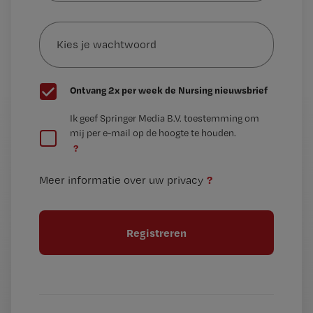
e-
Kies
mailadres?
je
*
wachtwoord
G
Ontvang 2x per week de Nursing nieuwsbrief
e
G
Ik geef Springer Media B.V. toestemming om
e
mij per e-mail op de hoogte te houden.
e
n
?
e
t
n
i
?
Meer informatie over uw privacy
t
t
i
e
t
l
e
l
?