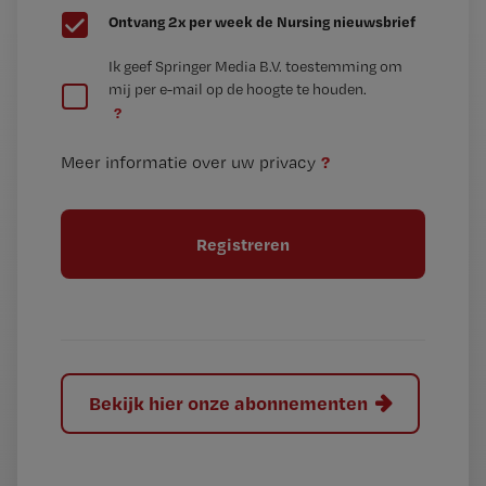
G
Ontvang 2x per week de Nursing nieuwsbrief
e
G
Ik geef Springer Media B.V. toestemming om
e
mij per e-mail op de hoogte te houden.
e
n
?
e
t
n
i
?
Meer informatie over uw privacy
t
t
i
e
t
l
e
l
?
Bekijk hier onze abonnementen