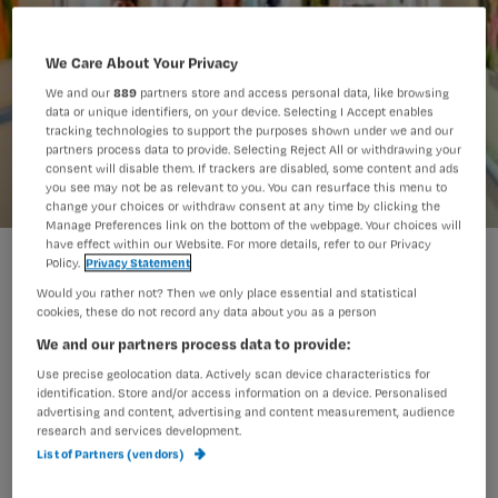
We Care About Your Privacy
We and our
889
partners store and access personal data, like browsing
data or unique identifiers, on your device. Selecting I Accept enables
tracking technologies to support the purposes shown under we and our
partners process data to provide. Selecting Reject All or withdrawing your
consent will disable them. If trackers are disabled, some content and ads
you see may not be as relevant to you. You can resurface this menu to
change your choices or withdraw consent at any time by clicking the
Manage Preferences link on the bottom of the webpage. Your choices will
have effect within our Website. For more details, refer to our Privacy
Urinekatheters nog steeds onterecht gebruikt
Policy.
Privacy Statement
Would you rather not? Then we only place essential and statistical
cookies, these do not record any data about you as a person
We and our partners process data to provide:
Veel ziekenhuispatiënten krijgen
Use precise geolocation data. Actively scan device characteristics for
tijdens hun opname een
identification. Store and/or access information on a device. Personalised
urinekatheter. Deze wordt echter vaak
advertising and content, advertising and content measurement, audience
research and services development.
geplaatst zonder dat daar een goede
List of Partners (vendors)
indicatie voor is. Het Academisch