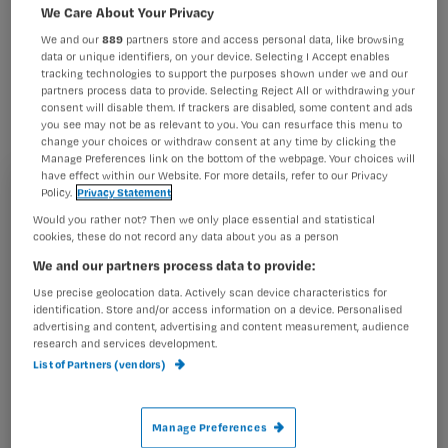
pakketmaatregelen geen of minder
We Care About Your Privacy
begeleiding ontvangen, zijn huidige
We and our
889
partners store and access personal data, like browsing
data or unique identifiers, on your device. Selecting I Accept enables
oplossingen slechts tijdelijk haalbaar.
tracking technologies to support the purposes shown under we and our
partners process data to provide. Selecting Reject All or withdrawing your
Meer dan negentig procent vindt geen
consent will disable them. If trackers are disabled, some content and ads
you see may not be as relevant to you. You can resurface this menu to
langdurige oplossing. Dat schrijven
change your choices or withdraw consent at any time by clicking the
verschillende cliëntenorganisaties in
Manage Preferences link on the bottom of the webpage. Your choices will
have effect within our Website. For more details, refer to our Privacy
een brief aan staatssecretaris
Policy.
Privacy Statement
Registreren
Veldhuijzen van Zanten van VWS.
Would you rather not? Then we only place essential and statistical
Wil je dit artikel lezen?
cookies, these do not record any data about you as a person
We and our partners process data to provide:
Maak gratis een account aan en lees 2
…
Use precise geolocation data. Actively scan device characteristics for
artikelen gratis per maand
identification. Store and/or access information on a device. Personalised
advertising and content, advertising and content measurement, audience
research and services development.
Al een account of abonnement?
Log dan in
List of Partners (vendors)
Wat
Manage Preferences