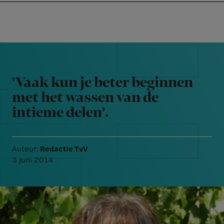
Nursing
W
Skip
Skip
Skip
voor
m
Inloggen
to
to
to
verpleegkundigen
wi
primary
main
footer
jo
navigation
content
Reader
st
Interactions
be
'Vaak kun je beter beginnen
met het wassen van de
intieme delen'.
Redactie TvV
Auteur:
3 juni 2014