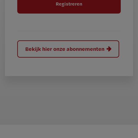
e
l
?
Bekijk hier onze abonnementen