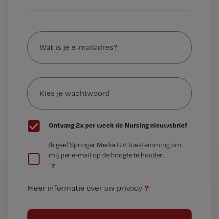
Wat
is
je
e-
Kies
mailadres?
je
*
wachtwoord
G
Ontvang 2x per week de Nursing nieuwsbrief
e
G
Ik geef Springer Media B.V. toestemming om
e
mij per e-mail op de hoogte te houden.
e
n
?
e
t
n
i
?
Meer informatie over uw privacy
t
t
i
e
t
l