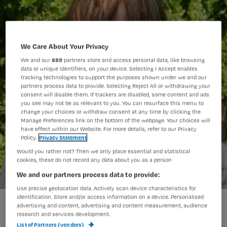
We Care About Your Privacy
We and our
889
partners store and access personal data, like browsing
data or unique identifiers, on your device. Selecting I Accept enables
tracking technologies to support the purposes shown under we and our
partners process data to provide. Selecting Reject All or withdrawing your
consent will disable them. If trackers are disabled, some content and ads
you see may not be as relevant to you. You can resurface this menu to
change your choices or withdraw consent at any time by clicking the
Manage Preferences link on the bottom of the webpage. Your choices will
have effect within our Website. For more details, refer to our Privacy
Policy.
Privacy Statement
Would you rather not? Then we only place essential and statistical
cookies, these do not record any data about you as a person
We and our partners process data to provide:
Use precise geolocation data. Actively scan device characteristics for
identification. Store and/or access information on a device. Personalised
'Vaak kun je beter beginnen met het wassen van de intieme
advertising and content, advertising and content measurement, audience
delen'.
research and services development.
List of Partners (vendors)