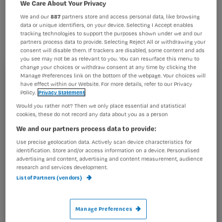
opvangen. Dat stellen de vakbonden
We Care About Your Privacy
We and our
887
partners store and access personal data, like browsing
FNV en ABVAKABO FNV in hun
data or unique identifiers, on your device. Selecting I Accept enables
vakbondsplan dat zij de Tweede Kamer
tracking technologies to support the purposes shown under we and our
partners process data to provide. Selecting Reject All or withdrawing your
en informateur Wijffels hebben
consent will disable them. If trackers are disabled, some content and ads
you see may not be as relevant to you. You can resurface this menu to
aangeboden.
change your choices or withdraw consent at any time by clicking the
Manage Preferences link on the bottom of the webpage. Your choices will
Registreren
have effect within our Website. For more details, refer to our Privacy
Policy.
Privacy Statement
Wil je dit artikel lezen?
Would you rather not? Then we only place essential and statistical
Het
cookies, these do not record any data about you as a person
Maak gratis een account aan en lees 2
…
We and our partners process data to provide:
artikelen gratis per maand
Use precise geolocation data. Actively scan device characteristics for
identification. Store and/or access information on a device. Personalised
Al een account of abonnement?
Log dan in
advertising and content, advertising and content measurement, audience
research and services development.
List of Partners (vendors)
Wat
is
Manage Preferences
je