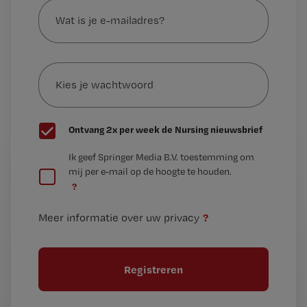
is
je
e-
Kies
mailadres?
je
*
wachtwoord
G
Ontvang 2x per week de Nursing nieuwsbrief
e
G
Ik geef Springer Media B.V. toestemming om
e
mij per e-mail op de hoogte te houden.
e
n
?
e
t
n
i
?
Meer informatie over uw privacy
t
t
i
e
t
l
e
l
?