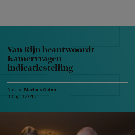
Nursing
W
Skip
Skip
Skip
voor
m
Inloggen
to
to
to
verpleegkundigen
wi
primary
main
footer
jo
navigation
content
Reader
st
Interactions
be
Van Rijn beantwoordt
Kamervragen
indicatiestelling
Marloes Oelen
Auteur:
30 april 2015