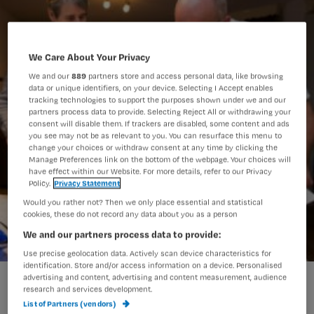
We Care About Your Privacy
We and our
889
partners store and access personal data, like browsing
data or unique identifiers, on your device. Selecting I Accept enables
tracking technologies to support the purposes shown under we and our
partners process data to provide. Selecting Reject All or withdrawing your
consent will disable them. If trackers are disabled, some content and ads
you see may not be as relevant to you. You can resurface this menu to
change your choices or withdraw consent at any time by clicking the
Manage Preferences link on the bottom of the webpage. Your choices will
have effect within our Website. For more details, refer to our Privacy
Policy.
Privacy Statement
Would you rather not? Then we only place essential and statistical
cookies, these do not record any data about you as a person
We and our partners process data to provide:
Use precise geolocation data. Actively scan device characteristics for
identification. Store and/or access information on a device. Personalised
Van Rijn beantwoordt Kamervragen indicatiestelling
advertising and content, advertising and content measurement, audience
research and services development.
List of Partners (vendors)