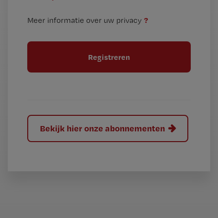
e
t
n
i
?
Meer informatie over uw privacy
t
t
i
e
t
l
e
l
?
Bekijk hier onze abonnementen