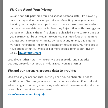
We Care About Your Privacy
We and our
887
partners store and access personal data, like browsing
data or unique identifiers, on your device. Selecting I Accept enables
tracking technologies to support the purposes shown under we and our
partners process data to provide. Selecting Reject All or withdrawing your
consent will disable them. If trackers are disabled, some content and ads
398nurse
you see may not be as relevant to you. You can resurface this menu to
change your choices or withdraw consent at any time by clicking the
Manage Preferences link on the bottom of the webpage. Your choices will
have effect within our Website. For more details, refer to our Privacy
Policy.
Privacy Statement
Bijna 1 op de 3 werknemers in de
Would you rather not? Then we only place essential and statistical
Zeeuwse zorg- en welzijnssector is
cookies, these do not record any data about you as a person
ouder dan 50 jaar. Vijf jaar geleden
We and our partners process data to provide:
ging het nog om zo’n 1 op 4
Use precise geolocation data. Actively scan device characteristics for
identification. Store and/or access information on a device. Personalised
werknemers. De 50-plussers werken
advertising and content, advertising and content measurement, audience
vooral in de thuiszorg, verpleging en
research and services development.
Registreren
List of Partners (vendors)
verzorging.
Wil je dit artikel lezen?