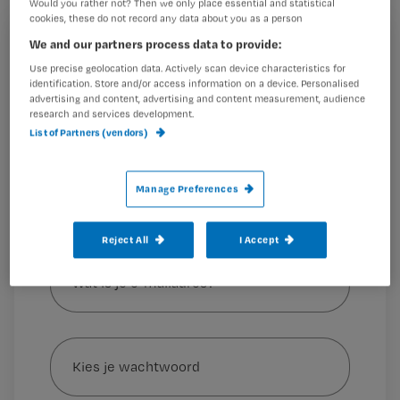
Would you rather not? Then we only place essential and statistical
alleen bij verpleegkundigen maar ook
cookies, these do not record any data about you as a person
We and our partners process data to provide:
bij een breder publiek. Dat de helft van
Registreren
Use precise geolocation data. Actively scan device characteristics for
de lezers die op een cohort-afdeling
Wil je dit artikel lezen?
identification. Store and/or access information on a device. Personalised
heeft gewerkt aangeeft
advertising and content, advertising and content measurement, audience
research and services development.
Maak gratis een account aan en lees 2
…
List of Partners (vendors)
artikelen gratis per maand
Al een account of abonnement?
Log dan in
Manage Preferences
Reject All
I Accept
Wat
is
je
e-
Kies
mailadres?
je
*
wachtwoord