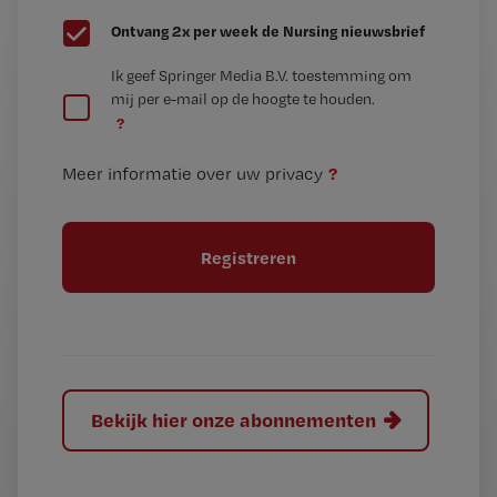
G
Ontvang 2x per week de Nursing nieuwsbrief
e
G
Ik geef Springer Media B.V. toestemming om
e
mij per e-mail op de hoogte te houden.
e
n
?
e
t
n
i
?
Meer informatie over uw privacy
t
t
i
e
t
l
e
l
?
Bekijk hier onze abonnementen