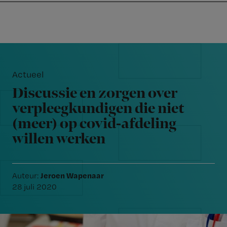
Nursing
W
Skip
Skip
Skip
voor
m
Inloggen
to
to
to
verpleegkundigen
wi
primary
main
footer
jo
navigation
content
Reader
st
Interactions
be
Actueel
Discussie en zorgen over
verpleegkundigen die niet
(meer) op covid-afdeling
willen werken
Jeroen Wapenaar
Auteur:
28 juli 2020