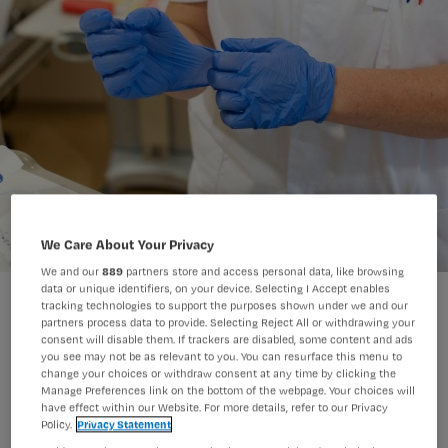
We Care About Your Privacy
We and our
889
partners store and access personal data, like browsing
data or unique identifiers, on your device. Selecting I Accept enables
tracking technologies to support the purposes shown under we and our
partners process data to provide. Selecting Reject All or withdrawing your
consent will disable them. If trackers are disabled, some content and ads
you see may not be as relevant to you. You can resurface this menu to
change your choices or withdraw consent at any time by clicking the
De uitslag van de Nursing-poll over
Manage Preferences link on the bottom of the webpage. Your choices will
wel of niet (weer) op een covid-
have effect within our Website. For more details, refer to our Privacy
Policy.
Privacy Statement
afdeling werken maakt veel los, niet