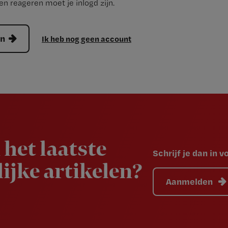
n reageren moet je inlogd zijn.
en
Ik heb nog geen account
 het laatste
Schrijf je dan in 
ijke artikelen?
Aanmelden