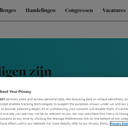
llenges
Handelingen
Congressen
Vacatures
igen zijn
bout Your Privacy
887
partners store and access personal data, like browsing data or unique identifiers, on
Accept enables tracking technologies to support the purposes shown under we and our 
 to provide. Selecting Reject All or withdrawing your consent will disable them. If tracker
t and ads you see may not be as relevant to you. You can resurface this menu to chan
consent at any time by clicking the Manage Preferences link on the bottom of the webp
have effect within our Website. For more details, refer to our Privacy Policy.
Privacy Sta