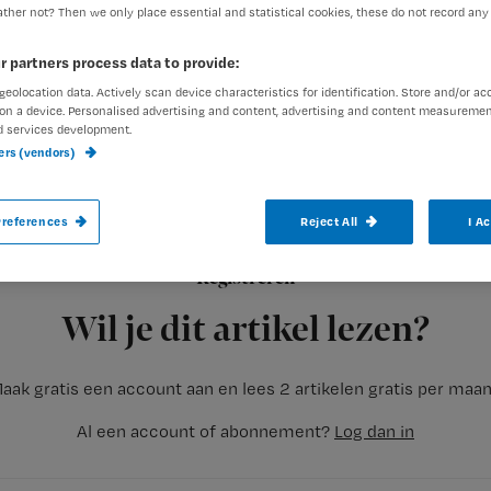
ther not? Then we only place essential and statistical cookies, these do not record any
r partners process data to provide:
geolocation data. Actively scan device characteristics for identification. Store and/or ac
on a device. Personalised advertising and content, advertising and content measuremen
d services development.
ners (vendors)
Veel Nederlandse artsen en verpleegkundi
Dat blijkt uit een onderzoek van de Neder
references
Reject All
I A
Registreren
Ongeveer 80 procent van de medische professionals geeft aan
Wil je dit artikel lezen?
aak gratis een account aan en lees 2 artikelen gratis per maa
Al een account of abonnement?
Log dan in