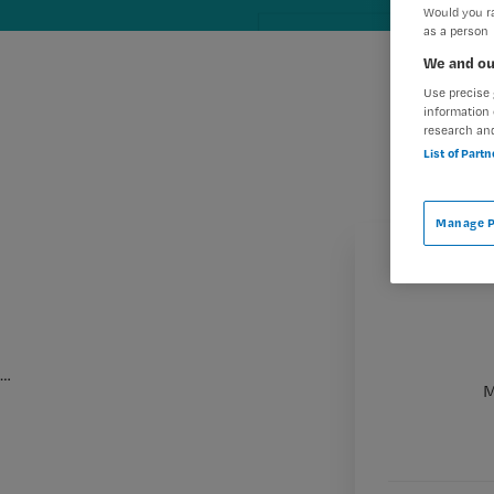
Would you ra
as a person
We and ou
Use precise 
information 
research an
List of Part
Manage P
…
M