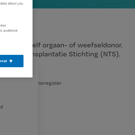
 data about you
cess
t, audience
gen zijn zelf orgaan- of weefseldonor.
landse Transplantatie Stichting (NTS).
ccept
 dat ze in het Donorregister
nd