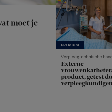
at moet je
Verpleegtechnische han
Externe
vrouwenkatheter
product, getest d
verpleegkundige