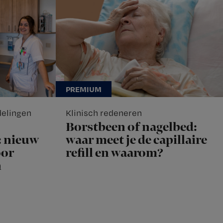
delingen
Klinisch redeneren
Borstbeen of nagelbed:
: nieuw
waar meet je de capillaire
oor
refill en waarom?
n