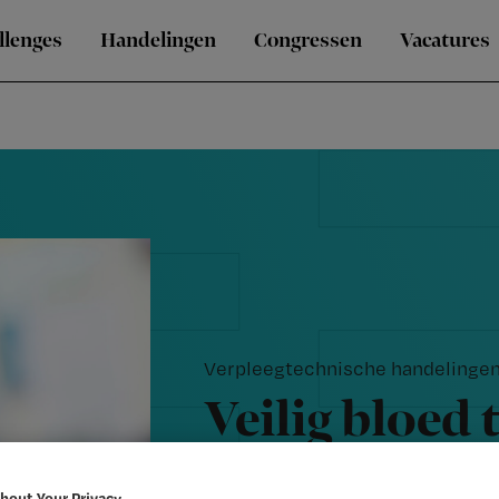
llenges
Handelingen
Congressen
Vacatures
Verpleegtechnische handelinge
Veilig bloed 
voorkom je t
bout Your Privacy