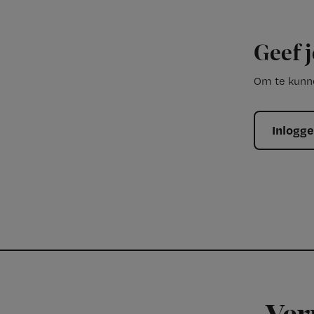
Geef j
Om te kunne
Inlogg