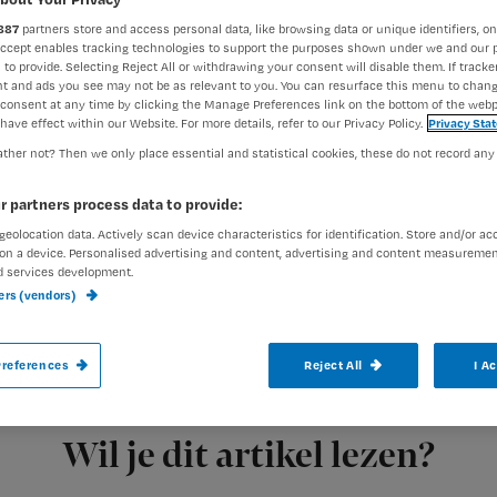
887
partners store and access personal data, like browsing data or unique identifiers, on
Accept enables tracking technologies to support the purposes shown under we and our 
 to provide. Selecting Reject All or withdrawing your consent will disable them. If tracker
Francine Aarts
21 maart 202
Auteur:
t and ads you see may not be as relevant to you. You can resurface this menu to chan
consent at any time by clicking the Manage Preferences link on the bottom of the webp
have effect within our Website. For more details, refer to our Privacy Policy.
Privacy Sta
ther not? Then we only place essential and statistical cookies, these do not record any
n feite een
.
r partners process data to provide:
geolocation data. Actively scan device characteristics for identification. Store and/or ac
je voordat je bloed toedient, welke contro
on a device. Personalised advertising and content, advertising and content measuremen
te 10 minuten en daarna en wat doe je bij
d services development.
ners (vendors)
reactie? 4 maaregelen om veilig bloed toe
references
Reject All
I A
Registreren
Wil je dit artikel lezen?