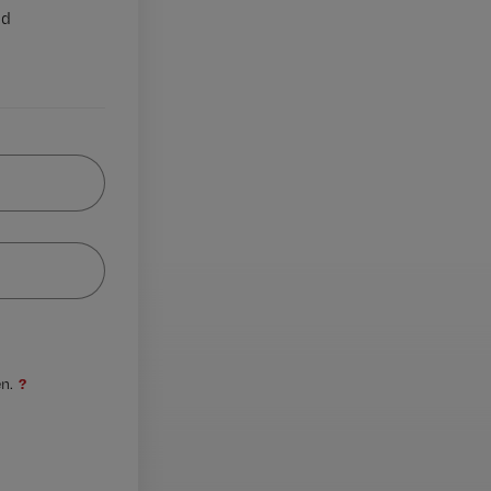
nd
?
n.